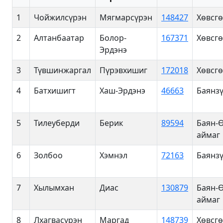
1
Чойжилсүрэн
Мягмарсүрэн
148427
Хөвсгө
2
Алтанбаатар
Болор-
167371
Хөвсгө
Эрдэнэ
3
Түвшинжаргал
Пүрэвхишиг
172018
Хөвсгө
4
Батхишигт
Хаш-Эрдэнэ
46663
Баянзү
5
Тилеуберди
Берик
89594
Баян-
аймаг
6
Золбоо
Хэмнэл
72163
Баянзү
7
Хылымхан
Диас
130879
Баян-
аймаг
8
Лхагвасүрэн
Маргад
148739
Хөвсгө