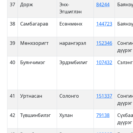
37
Дорж
Энх-
84244
Баянзү
Эгшиглэн
38
Самбагарав
Есөнмөнх
144723
Баянзү
39
Мөнхзоригт
нарангэрэл
152346
Сонги
дүүрэг
40
Буянчимэг
Эрдэмбилиг
107432
Сэлэнг
41
Уртнасан
Солонго
151337
Сонги
дүүрэг
42
Түвшинбилэг
Хулан
79138
Сүхба
дүүрэг