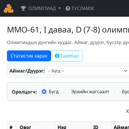
ОЛИМПИАД
ТУСЛАМЖ
ММО-61, I даваа, D (7-8) олим
Олимпиадын дүнгийн хуудас. Аймаг, дүүрэг, бүсээр дү
Статистик харах
Тайлбар
Аймаг/Дүүрэг:
Бүгд
Эрхийн жагсаалт
Бу
Оролцогч:
Х
#
Овог
Нэр
ID
Аймаг