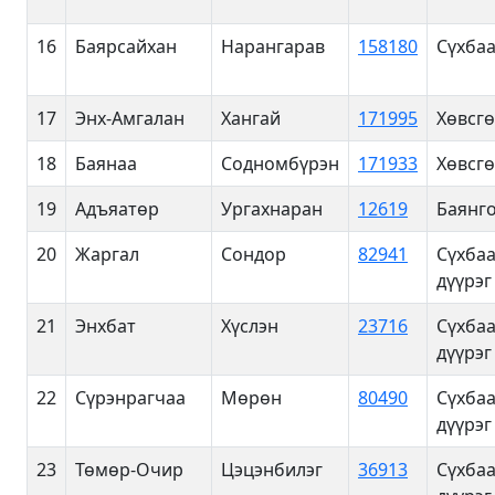
16
Баярсайхан
Нарангарав
158180
Сүхбаа
17
Энх-Амгалан
Хангай
171995
Хөвсгө
18
Баянаа
Содномбүрэн
171933
Хөвсгө
19
Адъяатөр
Ургахнаран
12619
Баянго
20
Жаргал
Сондор
82941
Сүхба
дүүрэг
21
Энхбат
Хүслэн
23716
Сүхба
дүүрэг
22
Сүрэнрагчаа
Мөрөн
80490
Сүхба
дүүрэг
23
Төмөр-Очир
Цэцэнбилэг
36913
Сүхба