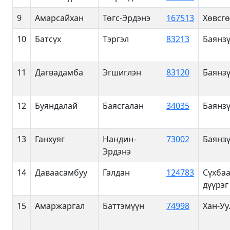
9
Амарсайхан
Төгс-Эрдэнэ
167513
Хөвсгө
10
Батсүх
Тэргэл
83213
Баянзү
11
Дагвадамба
Эгшиглэн
83120
Баянзү
12
Буяндалай
Баясгалан
34035
Баянзү
13
Ганхуяг
Нандин-
73002
Баянзү
Эрдэнэ
14
Даваасамбуу
Галдан
124783
Сүхба
дүүрэг
15
Амаржаргал
Баттэмүүн
74998
Хан-Уу