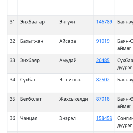
31
Энхбаатар
Энгүүн
146789
Баянзү
32
Бахытжан
Айсара
91019
Баян-
аймаг
33
Энхбаяр
Амудай
26485
Сүхба
дүүрэг
34
Сүхбат
Эгшиглэн
82502
Баянзү
35
Бекболат
Жахсыкелди
87018
Баян-
аймаг
36
Чанцал
Энэрэл
158459
Сонги
дүүрэг