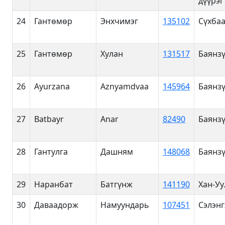
дүүрэг
24
Гантөмөр
Энхчимэг
135102
Сүхбаа
25
Гантөмөр
Хулан
131517
Баянзү
26
Ayurzana
Aznyamdvaa
145964
Баянзү
27
Batbayr
Anar
82490
Баянзү
28
Гантулга
Дашням
148068
Баянзү
29
Наранбат
Батгүнж
141190
Хан-Уу
30
Даваадорж
Намуундарь
107451
Сэлэнг