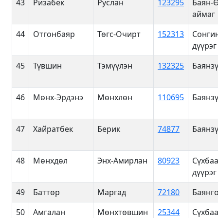
43
Ризабек
Руслан
123295
Баян-
аймаг
44
Отгонбаяр
Төгс-Очирт
152313
Сонги
дүүрэг
45
Түвшин
Тэмүүлэн
132325
Баянзү
46
Мөнх-Эрдэнэ
Мөнхлөн
110695
Баянзү
47
Хайратбек
Берик
74877
Баянзү
48
Мөнхдөл
Энх-Амирлан
80923
Сүхба
дүүрэг
49
Баттөр
Маргад
72180
Баянго
50
Амгалан
Мөнхтөвшин
25344
Сүхба