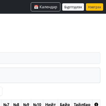
📅 Календар
Бүртгүүлэх
Нэвтрэх
№7
№8
№9
№10
Нийт
Байр
Тайлбар