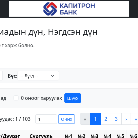
пиадын дүн, Нэгдсэн дүн
нг харж болно.
Бүс:
сад
0 оноог харуулах
Шүүх
уудас: 1 / 103
«
1
2
3
›
»
Очих
/Дүүрэг
Сургууль
№1
№2
№3
№4
№5
№6