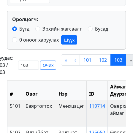
Оролцогч:
Бүгд
Эрхийн жагсаалт
Бусад
0 оноог харуулах
Шүүх
уудас:
«
‹
101
102
103
»
03 /
Очих
03
Аймаг/
#
Овог
Нэр
ID
Дүүрэг
5101
Баяртогтох
Мөнхцэцэг
119714
Өвөрханг
аймаг
5102
Өлзийбат
Эрдэнэт-
125650
Өвөрханг