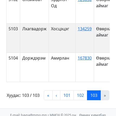
Од
аймаг
5103
Лхагвадорж
Хосцэцэг
134259
Өвөрханг
аймаг
5104
Дорждэрэм
Амирлан
167830
Өвөрханг
аймаг
Хуудас: 103 / 103
«
‹
101
102
103
»
E-mail:
baysa@mmo.mn
• ММОХ © 2025 он
Өмнөх хувилбар