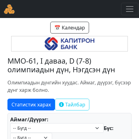
📅 Календар
ММО-61, I даваа, D (7-8)
олимпиадын дүн, Нэгдсэн дүн
Олимпиадын дүнгийн хуудас. Аймаг, дүүрэг, бүсээр
дүнг харж болно.
Статистик харах
Тайлбар
Аймаг/Дүүрэг:
Бүс: