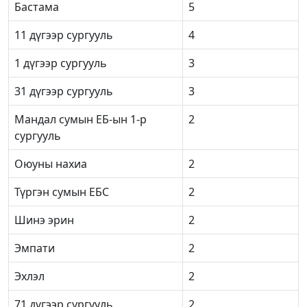
Бастама
5
11 дүгээр сургууль
4
1 дүгээр сургууль
3
31 дүгээр сургууль
3
Мандал сумын ЕБ-ын 1-р
2
сургууль
Оюуны нахиа
2
Түргэн сумын ЕБС
2
Шинэ эрин
2
Эмпати
2
Эхлэл
2
71 дүгээр сургууль
2