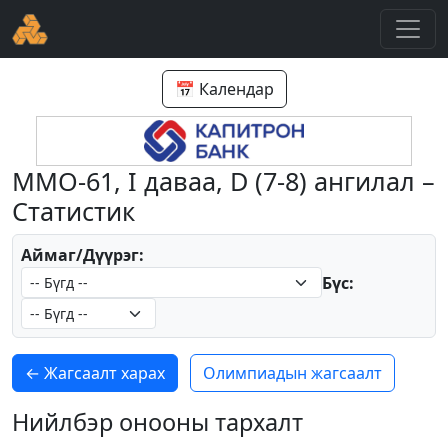
📅 Календар
ММО-61, I даваа, D (7-8) ангилал –
Статистик
Аймаг/Дүүрэг:
Бүс:
← Жагсаалт харах
Олимпиадын жагсаалт
Нийлбэр онооны тархалт