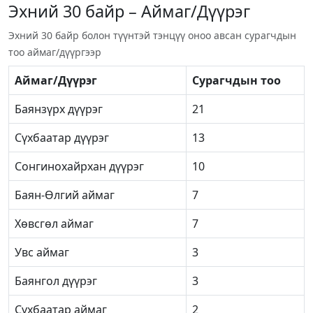
Эхний 30 байр – Аймаг/Дүүрэг
Эхний 30 байр болон түүнтэй тэнцүү оноо авсан сурагчдын
тоо аймаг/дүүргээр
Аймаг/Дүүрэг
Сурагчдын тоо
Баянзүрх дүүрэг
21
Сүхбаатар дүүрэг
13
Сонгинохайрхан дүүрэг
10
Баян-Өлгий аймаг
7
Хөвсгөл аймаг
7
Увс аймаг
3
Баянгол дүүрэг
3
Сүхбаатар аймаг
2