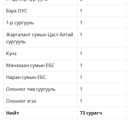
Бэрх ОУС
1
1-р сургууль
1
Жаргалант сумын Цаст-Алтай
1
сургууль
Күнз
1
Мөнххаан сумын ЕБС
1
Наран сумын ЕБС
1
Олонлог төв сургууль
1
Олонлог эгзэ
1
Нийт
73 сурагч