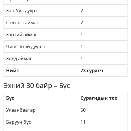
Хан-Уул дүүрэг
2
Сэлэнгэ аймаг
2
Хэнтий аймаг
1
Чингэлтэй дүүрэг
1
Ховд аймаг
1
Нийт
73 сурагч
Эхний 30 байр – Бүс
Бүс
Сурагчдын тоо
Улаанбаатар
50
Баруун бүс
11