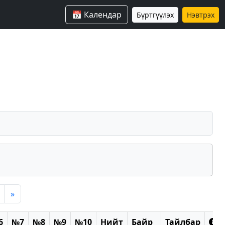
📅 Календар
Бүртгүүлэх
Нэвтрэх
»
6
№7
№8
№9
№10
Нийт
Байр
Тайлбар