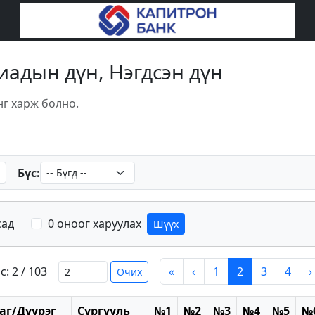
пиадын дүн, Нэгдсэн дүн
нг харж болно.
Бүс:
сад
0 оноог харуулах
Шүүх
с: 2 / 103
«
‹
1
2
3
4
›
Очих
аг/Дүүрэг
Сургууль
№1
№2
№3
№4
№5
№