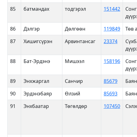
85
батмандах
тодгэрэл
151442
Сонг
дүүр
86
Дэлгэр
Дөлгөөн
119849
Төв 
87
Хишигсүрэн
Арвинтансаг
23374
Сүхб
дүүр
88
Бат-Эрдэнэ
Мишээл
158196
Сонг
дүүр
89
Энхжаргал
Санчир
85679
Баян
90
Эрдэнэбаяр
Өлзий
85693
Баян
91
Энхбаатар
Төгөлдөр
107450
Сэлэ