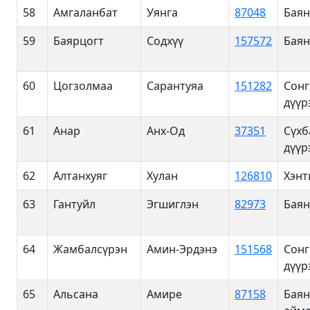
58
Амгаланбат
Уянга
87048
Баян
59
Баярцогт
Содхүү
157572
Баян
60
Цогзолмаа
Сарантуяа
151282
Сонг
дүүр
61
Анар
Анх-Од
37351
Сүхб
дүүр
62
Алтанхуяг
Хулан
126810
Хэнт
63
Гантуйл
Эгшиглэн
82973
Баян
64
Жамбалсүрэн
Амин-Эрдэнэ
151568
Сонг
дүүр
65
Альсана
Амире
87158
Баян