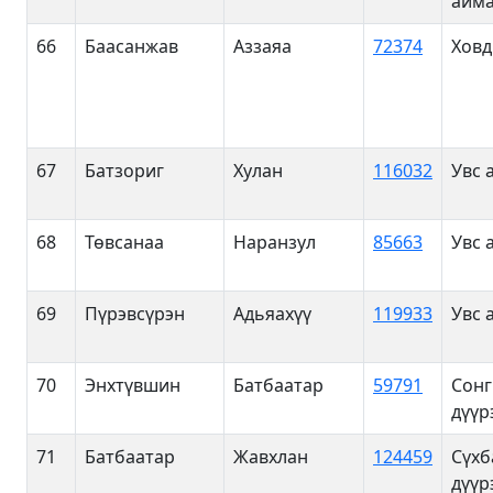
айма
66
Баасанжав
Аззаяа
72374
Ховд
67
Батзориг
Хулан
116032
Увс 
68
Төвсанаа
Наранзул
85663
Увс 
69
Пүрэвсүрэн
Адьяахүү
119933
Увс 
70
Энхтүвшин
Батбаатар
59791
Сонг
дүүр
71
Батбаатар
Жавхлан
124459
Сүхб
дүүр