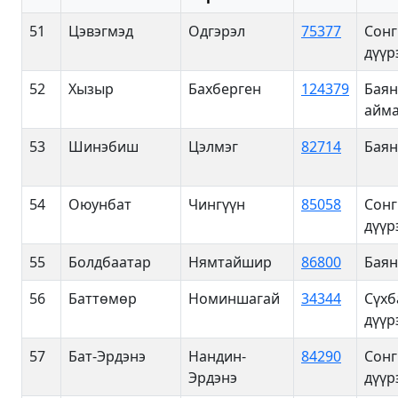
51
Цэвэгмэд
Одгэрэл
75377
Сонг
дүүр
52
Хызыр
Бахберген
124379
Баян
айма
53
Шинэбиш
Цэлмэг
82714
Баян
54
Оюунбат
Чингүүн
85058
Сонг
дүүр
55
Болдбаатар
Нямтайшир
86800
Баян
56
Баттөмөр
Номиншагай
34344
Сүхб
дүүр
57
Бат-Эрдэнэ
Нандин-
84290
Сонг
Эрдэнэ
дүүр