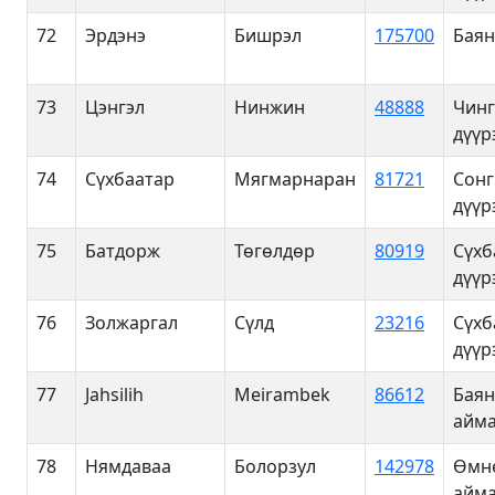
72
Эрдэнэ
Бишрэл
175700
Баян
73
Цэнгэл
Нинжин
48888
Чинг
дүүр
74
Сүхбаатар
Мягмарнаран
81721
Сонг
дүүр
75
Батдорж
Төгөлдөр
80919
Сүхб
дүүр
76
Золжаргал
Сүлд
23216
Сүхб
дүүр
77
Jahsilih
Meirambek
86612
Баян
айма
78
Нямдаваа
Болорзул
142978
Өмн
айма