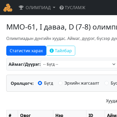
ОЛИМПИАД
ТУСЛАМЖ
ММО-61, I даваа, D (7-8) олим
Олимпиадын дүнгийн хуудас. Аймаг, дүүрэг, бүсээр дү
Статистик харах
Тайлбар
Аймаг/Дүүрэг:
Бүгд
Эрхийн жагсаалт
Бу
Оролцогч:
Хууда
#
Овог
Нэр
ID
Айм