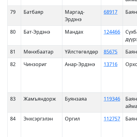
79
Батбаяр
Маргад-
68917
Баян
Эрдэнэ
80
Бат-Эрдэнэ
Мандах
124466
Сүхб
дүүр
81
Мөнхбаатар
Үйлстөгөлдөр
85675
Баян
82
Чинзориг
Анар-Эрдэнэ
13716
Орхо
83
Жамъяндорж
Буянзаяа
119346
Баян
айма
84
Энхсэргэлэн
Оргил
112757
Баян