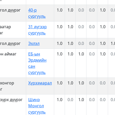
гол дүүрэг
40-р
1.0
1.0
0.0
0.0
1.0
0.
сургууль
аатар
31 дүгээр
1.0
1.0
0.0
0.0
1.0
0.
эг
сургууль
гол дүүрэг
Эхлэл
1.0
1.0
0.0
0.0
1.0
1.
н аймаг
ЕБ-ын
1.0
1.0
1.0
0.0
1.0
0.
Эрдмийн
сан
сургууль
хонгор
Хүрээмарал
1.0
1.0
1.0
0.0
0.0
0.
г
зүрх дүүрэг
Шинэ
1.0
0.0
1.0
0.0
0.0
0.
Монгол
сургууль