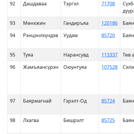
92
Дашдаваа
Тэргэл
71708
Сүхб
дүүр
93
Мөнхжин
Гандиръяа
120186
Баян
94
Рэнцэнлхүндэв
Уудам
85720
Баян
95
Туяа
Нарансувд
113337
Төв 
96
Жамъяансүрэн
Оюунтуяа
107528
Сэлэ
97
Баярмагнай
Гэрэлт-Од
85724
Баян
98
Лхагва
Бишрэлт
85725
Баян