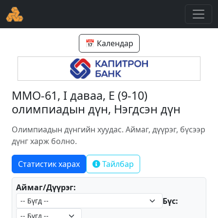
📅 Календар
ММО-61, I даваа, E (9-10)
олимпиадын дүн, Нэгдсэн дүн
Олимпиадын дүнгийн хуудас. Аймаг, дүүрэг, бүсээр
дүнг харж болно.
Статистик харах
Тайлбар
Аймаг/Дүүрэг:
Бүс: