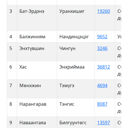
3
Бат-Эрдэнэ
Уранхишиг
19260
Сүхб
дүүр
4
Балжинням
Нандинцэцэг
9652
Увс 
5
Энхтүвшин
Чингүн
3246
Сүхб
дүүр
6
Хас
Энхриймаа
36812
Сүхб
дүүр
7
Мөнхжин
Тэмүгэ
4694
Сүхб
дүүр
8
Нарангарав
Тэнгис
8087
Сүхб
дүүр
9
Наваантаяа
Билгүүнтөгс
13597
Сүхб