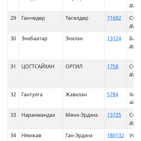
дүүр
29
Ганчөдөр
Төгөлдөр
71682
Сүхб
дүүр
30
Энхбаатар
Энхлэн
13124
Баян
дүүр
31
ЦОГТСАЙХАН
ОРГИЛ
1758
Сүхб
дүүр
32
Гантулга
Жавхлан
5784
Хөвс
айм
33
Наранмандах
Мөнх-Эрдэнэ
13725
Сүхб
дүүр
34
Нямжав
Ган-Эрдэнэ
180132
Увс 