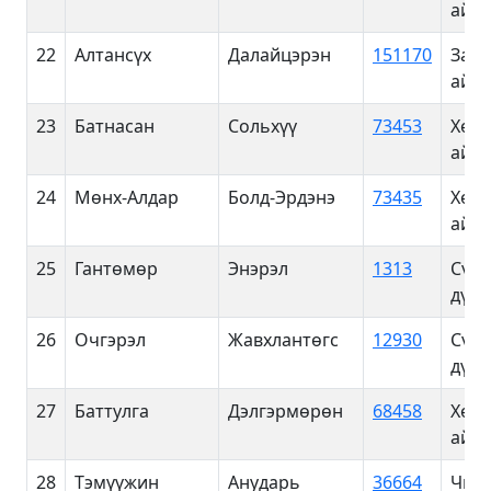
айм
22
Алтансүх
Далайцэрэн
151170
Завх
айм
23
Батнасан
Сольхүү
73453
Хөвс
айм
24
Мөнх-Алдар
Болд-Эрдэнэ
73435
Хөвс
айм
25
Гантөмөр
Энэрэл
1313
Сүхб
дүүр
26
Очгэрэл
Жавхлантөгс
12930
Сүхб
дүүр
27
Баттулга
Дэлгэрмөрөн
68458
Хөвс
айм
28
Тэмүүжин
Анударь
36664
Чинг