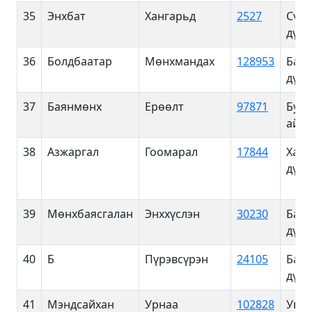
35
Энхбат
Хангарьд
2527
Сүхб
дүүр
36
Болдбаатар
Мөнхмандах
128953
Баян
дүүр
37
Баянмөнх
Ерөөлт
97871
Булг
айм
38
Азжаргал
Гоомарал
17844
Хан-
дүүр
39
Мөнхбаясгалан
Энххүслэн
30230
Баян
дүүр
40
Б
Пүрэвсүрэн
24105
Баян
дүүр
41
Мэндсайхан
Урнаа
102828
Увс 