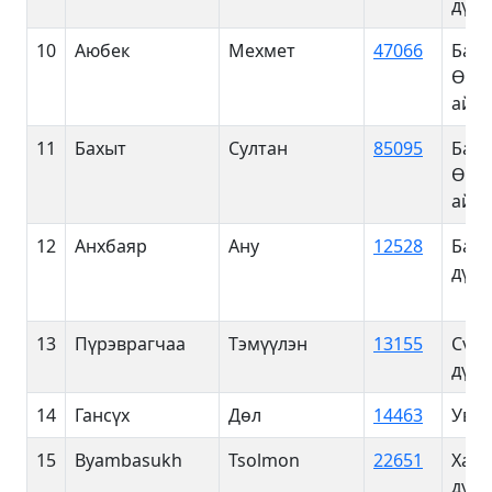
дүүр
10
Аюбек
Мехмет
47066
Баян
Өлг
айм
11
Бахыт
Султан
85095
Баян
Өлг
айм
12
Анхбаяр
Ану
12528
Баян
дүүр
13
Пүрэврагчаа
Тэмүүлэн
13155
Сүхб
дүүр
14
Гансүх
Дөл
14463
Увс 
15
Byambasukh
Tsolmon
22651
Хан-
дүүр