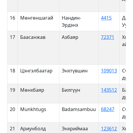
16
Мөнгөншагай
Нандин-
4415
Дарх
Эрдэнэ
Уул 
17
Баасанжав
Азбаяр
72371
Ховд
айм
18
Цэнгэлбаатар
Энхтүвшин
109013
Сүхб
дүүр
19
Мөнхбаяр
Билгүүн
143512
Баян
дүүр
20
Munkhtugs
Badamsambuu
68247
Сүхб
дүүр
21
Ариунболд
Энхриймаа
123612
Хөвс