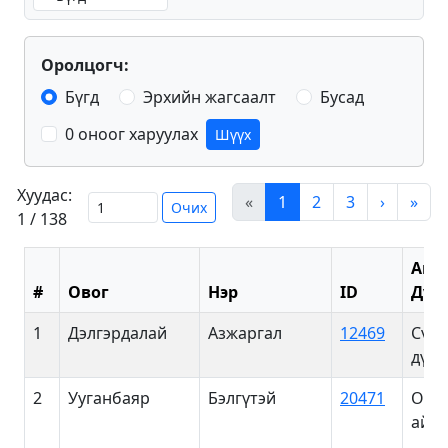
Оролцогч:
Бүгд
Эрхийн жагсаалт
Бусад
0 оноог харуулах
Шүүх
Хуудас:
«
1
2
3
›
»
Очих
1 / 138
Айм
#
Овог
Нэр
ID
Дүү
1
Дэлгэрдалай
Азжаргал
12469
Сүхб
дүүр
2
Ууганбаяр
Бэлгүтэй
20471
Орх
айм