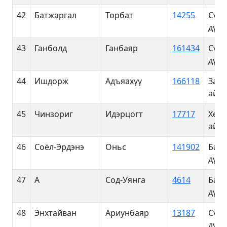
42
Батжаргал
Төрбат
14255
Сүхб
дүүр
43
Ганболд
Ганбаяр
161434
Сүхб
дүүр
44
Ишдорж
Адъяахүү
166118
Завх
айм
45
Чинзориг
Идэрцогт
17717
Хөвс
айм
46
Соёл-Эрдэнэ
Оньс
141902
Баян
дүүр
47
А
Сод-Уянга
4614
Баян
дүүр
48
Энхтайван
Ариунбаяр
13187
Сүхб
дүүр