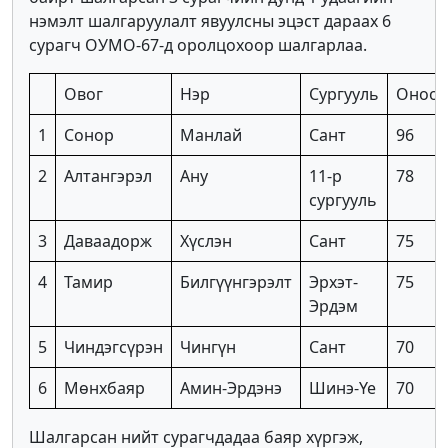
нэмэлт шалгаруулалт явуулсны эцэст дараах 6
сурагч ОУМО-67-д оролцохоор шалгарлаа.
Овог
Нэр
Сургууль
Оноо
1
Сонор
Манлай
Сант
96
2
Алтангэрэл
Ану
11-р
78
сургууль
3
Даваадорж
Хүслэн
Сант
75
4
Тамир
Билгүүнгэрэлт
Эрхэт-
75
Эрдэм
5
Чиндэгсүрэн
Чингүн
Сант
70
6
Мөнхбаяр
Амин-Эрдэнэ
Шинэ-Үе
70
Шалгарсан нийт сурагчдадаа баяр хүргэж,