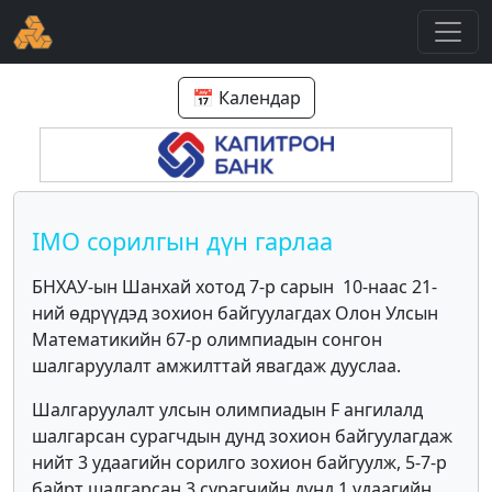
📅 Календар
IMO сорилгын дүн гарлаа
БНХАУ-ын Шанхай хотод 7-р сарын 10-наас 21-
ний өдрүүдэд зохион байгуулагдах Олон Улсын
Математикийн 67-р олимпиадын сонгон
шалгаруулалт амжилттай явагдаж дууслаа.
Шалгаруулалт улсын олимпиадын F ангилалд
шалгарсан сурагчдын дунд зохион байгуулагдаж
нийт 3 удаагийн сорилго зохион байгуулж, 5-7-р
байрт шалгарсан 3 сурагчийн дунд 1 удаагийн