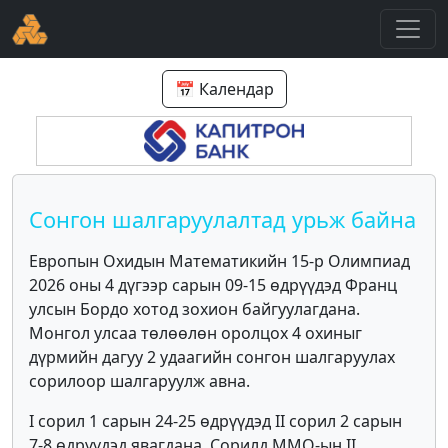
📅 Календар
Сонгон шалгаруулалтад урьж байна
Европын Охидын Математикийн 15-р Олимпиад
2026 оны 4 дүгээр сарын 09-15 өдрүүдэд Франц
улсын Бордо хотод зохион байгуулагдана.
Монгол улсаа төлөөлөн оролцох 4 охиныг
дүрмийн дагуу 2 удаагийн сонгон шалгаруулах
сорилоор шалгаруулж авна.
I сорил 1 сарын 24-25 өдрүүдэд II сорил 2 сарын
7-8 өдрүүдэд явагдана. Сорилд ММО-ын II