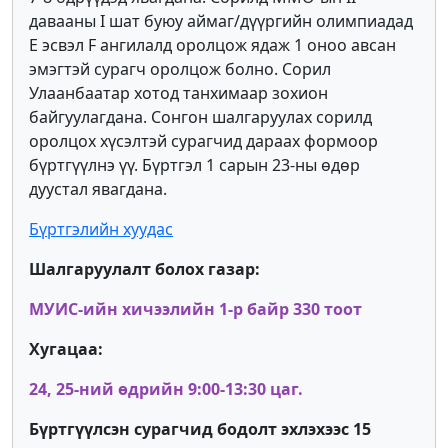
давааны I шат буюу аймаг/дүүргийн олимпиадад
E эсвэл F ангилалд оролцож ядаж 1 оноо авсан
эмэгтэй сурагч оролцож болно. Сорил
Улаанбаатар хотод танхимаар зохион
байгуулагдана. Сонгон шалгаруулах сорилд
оролцох хүсэлтэй сурагчид дараах формоор
бүртгүүлнэ үү. Бүртгэл 1 сарын 23-ны өдөр
дуустал явагдана.
Бүртгэлийн хуудас
Шалгаруулалт болох газар:
МУИС-ийн хичээлийн 1-р байр 330 тоот
Хугацаа:
24, 25-ний өдрийн 9:00-13:30 цаг.
Бүртгүүлсэн сурагчид бодолт эхлэхээс 15