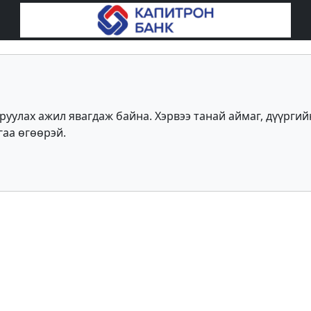
улах ажил явагдаж байна. Хэрвээ танай аймаг, дүүргий
гаа өгөөрэй.