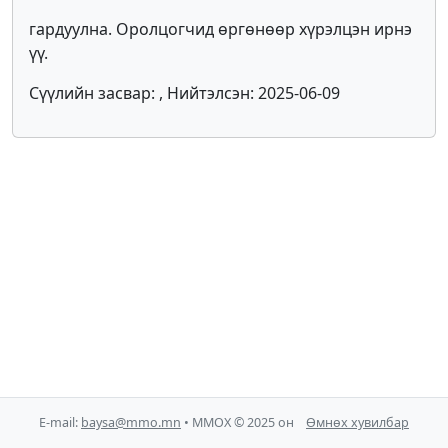
гардуулна. Оролцогчид өргөнөөр хүрэлцэн ирнэ
үү.
Сүүлийн засвар: , Нийтэлсэн: 2025-06-09
E-mail:
baysa@mmo.mn
• ММОХ © 2025 он
Өмнөх хувилбар