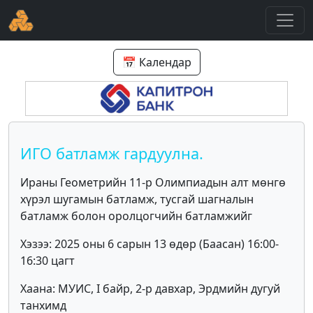
📅 Календар
ИГО батламж гардуулна.
Ираны Геометрийн 11-р Олимпиадын алт мөнгө
хүрэл шугамын батламж, тусгай шагналын
батламж болон оролцогчийн батламжийг
Хэзээ: 2025 оны 6 сарын 13 өдөр (Баасан) 16:00-
16:30 цагт
Хаана: МУИС, I байр, 2-р давхар, Эрдмийн дугуй
танхимд