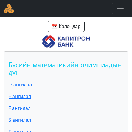
📅 Календар
Бүсийн математикийн олимпиадын
дүн
D ангилал
E ангилал
F ангилал
S ангилал
T ангилал