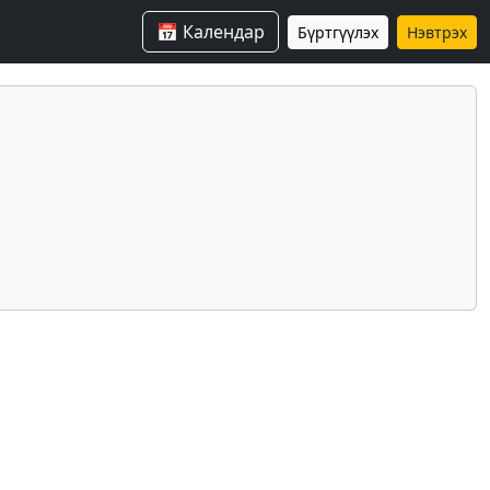
📅 Календар
Бүртгүүлэх
Нэвтрэх