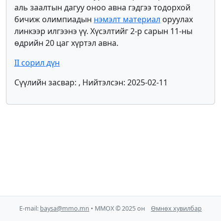
аль заалтын дагуу оноо авна гэдгээ тодорхой
бичиж олимпиадын
нэмэлт материал
оруулах
линкээр илгээнэ үү. Хүсэлтийг 2-р сарын 11-ны
өдрийн 20 цаг хүртэл авна.
II сорил дүн
Сүүлийн засвар: , Нийтэлсэн: 2025-02-11
E-mail:
baysa@mmo.mn
• ММОХ © 2025 он
Өмнөх хувилбар