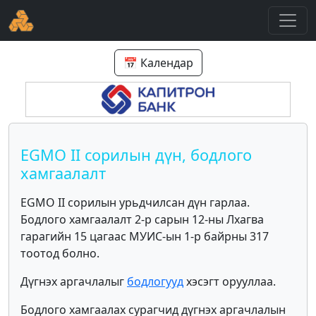
📅 Календар
EGMO II сорилын дүн, бодлого
хамгаалалт
EGMO II сорилын урьдчилсан дүн гарлаа.
Бодлого хамгаалалт 2-р сарын 12-ны Лхагва
гарагийн 15 цагаас МУИС-ын 1-р байрны 317
тоотод болно.
Дүгнэх аргачлалыг
бодлогууд
хэсэгт орууллаа.
Бодлого хамгаалах сурагчид дүгнэх аргачлалын