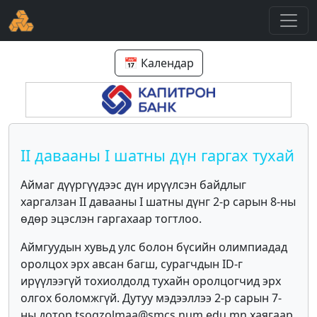
📅 Календар
II давааны I шатны дүн гаргах тухай
Аймаг дүүргүүдээс дүн ирүүлсэн байдлыг
харгалзан II давааны I шатны дүнг 2-р сарын 8-ны
өдөр эцэслэн гаргахаар тогтлоо.
Аймгуудын хувьд улс болон бүсийн олимпиадад
оролцох эрх авсан багш, сурагчдын ID-г
ирүүлээгүй тохиолдолд тухайн оролцогчид эрх
олгох боломжгүй. Дутуу мэдээллээ 2-р сарын 7-
ны дотор
tsogzolmaa@smcs.num.edu.mn хаягаар