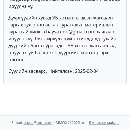
ирүүлнэ үү.
Дүүргүүдийн хувьд УБ хотын нэгдсэн жагсаалт
гаргах тул оноо авсан сурагчдын материалын
зурагтай линкээ baysa.edu@gmail.com хаягаар
ирүүлнэ үү. Линк ирүүлээгүй тохиолдолд тухайн
дүүргийн багш сурагчдыг УБ хотын жагсаалтад
оруулахгүй ба зөвхөн дүүргийн квотоор эрх
олгоно.
Сүүлийн засвар: , Нийтэлсэн: 2025-02-04
E-mail:
baysa@mmo.mn
• ММОХ © 2025 он
Өмнөх хувилбар