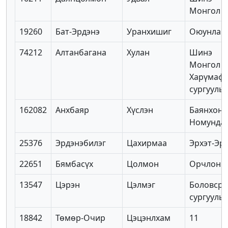
Монгол
19260
Бат-Эрдэнэ
Уранхишиг
Оюунлаг
74212
Алтанбагана
Хулан
Шинэ
Монгол
Харүмаф
сургууль
162082
Анхбаяр
Хүслэн
Баянхонг
Номунда
25376
Эрдэнэбилэг
Цахирмаа
Эрхэт-Эр
22651
Бямбасүх
Цолмон
Орчлон
13547
Цэрэн
Цэлмэг
Боловсро
сургууль
18842
Төмөр-Очир
Цэцэнлхам
11