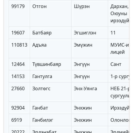
99179
Отгон
Шүрэн
Дархан,
Оюуны
ирээдүй
19607
Батбаяр
Эгшиглэн
11
110813
Адъяа
Эмүжин
МУИС-ий
лицей
12464
Түвшинбаяр
Энгүүн
Сант
14153
Гантулга
Энгүүн
1-р сургу
27660
Золтөгс
Энх-Уянга
НЕБ 21-р
сургууль
92904
Ганбат
Энхжин
Ирээдүй
6919
Ганбилэг
Энхжин
Олонлог 
20222
Эрдэнэбат
Энхжин
Эрдмийн