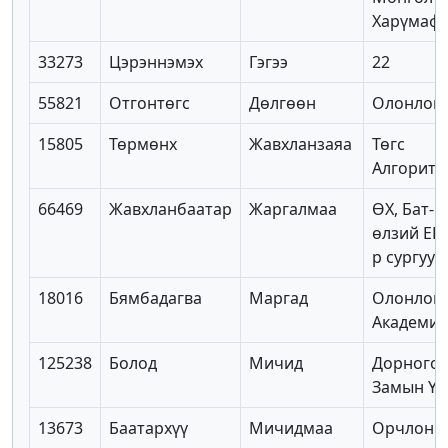
Харүмаф
33273
Цэрэннэмэх
Гэгээ
22
55821
Отгонтөгс
Дөлгөөн
Олонлог 
15805
Төрмөнх
Жавхланзаяа
Төгс
Алгоритм
66469
Жавхланбаатар
Жаргалмаа
ӨХ, Бат-
өлзий ЕБС
р сургуул
18016
Бямбадагва
Маргад
Олонлог
Академи
125238
Болод
Мичид
Дорного
Замын Үү
13673
Баатархүү
Мичидмаа
Орчлон