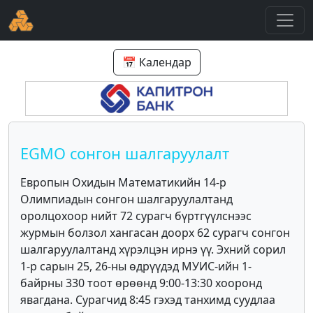
📅 Календар
EGMO сонгон шалгаруулалт
Европын Охидын Математикийн 14-р
Олимпиадын сонгон шалгаруулалтанд
оролцохоор нийт 72 сурагч бүртгүүлснээс
журмын болзол хангасан доорх 62 сурагч сонгон
шалгаруулалтанд хүрэлцэн ирнэ үү. Эхний сорил
1-р сарын 25, 26-ны өдрүүдэд МУИС-ийн 1-
байрны 330 тоот өрөөнд 9:00-13:30 хооронд
явагдана. Сурагчид 8:45 гэхэд танхимд суудлаа