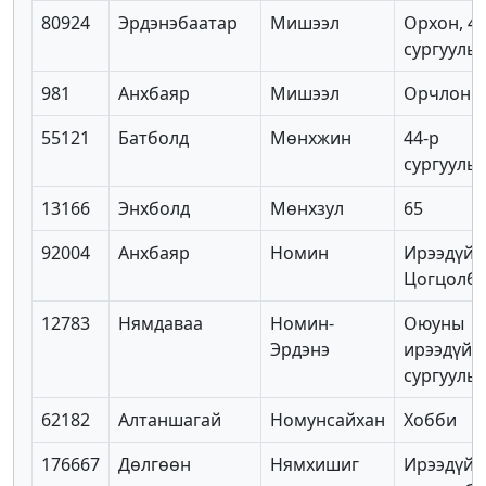
80924
Эрдэнэбаатар
Мишээл
Орхон, 4-
сургууль
981
Анхбаяр
Мишээл
Орчлон
55121
Батболд
Мөнхжин
44-р
сургууль
13166
Энхболд
Мөнхзул
65
92004
Анхбаяр
Номин
Ирээдүй
Цогцолб
12783
Нямдаваа
Номин-
Оюуны
Эрдэнэ
ирээдүй
сургууль
62182
Алтаншагай
Номунсайхан
Хобби
176667
Дөлгөөн
Нямхишиг
Ирээдүй