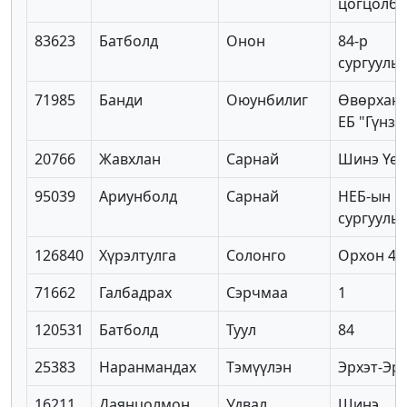
цогцолб
83623
Батболд
Онон
84-р
сургууль
71985
Банди
Оюунбилиг
Өвөрханг
ЕБ "Гүнзг
20766
Жавхлан
Сарнай
Шинэ Үе
95039
Ариунболд
Сарнай
НЕБ-ын 1
сургууль
126840
Хүрэлтулга
Солонго
Орхон 4
71662
Галбадрах
Сэрчмаа
1
120531
Батболд
Туул
84
25383
Наранмандах
Тэмүүлэн
Эрхэт-Эр
16211
Даянцолмон
Удвал
Шинэ