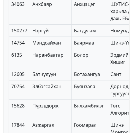
34063
Анхбаяр
Анхцэцэг
ШУТИС-ы
харьяа Д
дахь ЕБА
150277
Нэргүй
Батдулам
Номунда
14754
Мэндсайхан
Баярмаа
Шинэ-Үе
6135
Наранбаатар
Болор
Эрдмийн
Хишиг
12605
Батчулуун
Ботахангуа
Сант
70754
Элбэгсайхан
Буянзаяа
Дорнод, 
сургууль
15628
Пүрэвдорж
Бялхамбилэг
Төгс
Алгоритм
17844
Азжаргал
Гоомарал
Шинэ
Монгол