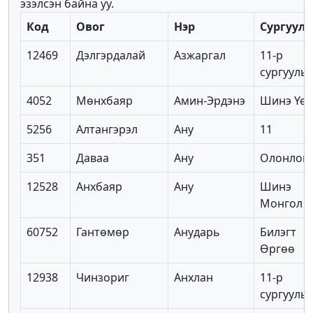
эзэлсэн байна уу.
Код
Овог
Нэр
Сургууль
12469
Дэлгэрдалай
Азжаргал
11-р
сургууль
4052
Мөнхбаяр
Амин-Эрдэнэ
Шинэ Үе
5256
Алтангэрэл
Ану
11
351
Даваа
Ану
Олонлог 
12528
Анхбаяр
Ану
Шинэ
Монгол
60752
Гантөмөр
Анударь
Билэгт
Өргөө
12938
Чинзориг
Анхлан
11-р
сургууль