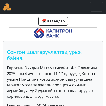
📅 Календар
Сонгон шалгаруулалтад урьж
байна.
Европын Охидын Математикийн 14-р Олимпиад
2025 оны 4 дүгээр сарын 11-17 өдрүүдэд Косово
улсын Приштина хотод зохион байгуулагдана.
Монгол улсаа төлөөлөн оролцох 4 охиныг
дүрмийн дагуу 2 удаагийн сонгон шалгаруулах
сорилоор шалгаруулж авна.
I сорил 1 сарын 25-26 өдрүүдэд