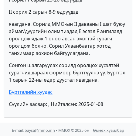
II сорил 2 сарын 8-9 өдрүүдэд
явагдана. Сорилд ММО-ын II давааны I шат буюу
аймаг/дүүргийн олимпиадад E эсвэл F ангилалд
оролцож ядаж 1 оноо авсан эмэгтэй сурагч
оролцож болно. Сорил Улаанбаатар хотод
танхимаар зохион байгуулагдана.
Сонгон шалгаруулах сорилд оролцох хүсэлтэй
сурагчид дараах формоор бүртгүүлнэ үү. Бүртгэл
1 сарын 22-ны өдөр дуустал явагдана.
Бүртгэлийн хуудас
Сүүлийн засвар: , Нийтэлсэн: 2025-01-08
E-mail:
baysa@mmo.mn
• ММОХ © 2025 он
Өмнөх хувилбар