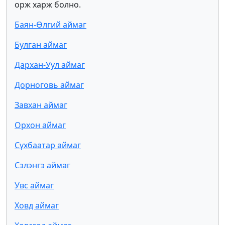
орж харж болно.
Баян-Өлгий аймаг
Булган аймаг
Дархан-Уул аймаг
Дорноговь аймаг
Завхан аймаг
Орхон аймаг
Сүхбаатар аймаг
Сэлэнгэ аймаг
Увс аймаг
Ховд аймаг