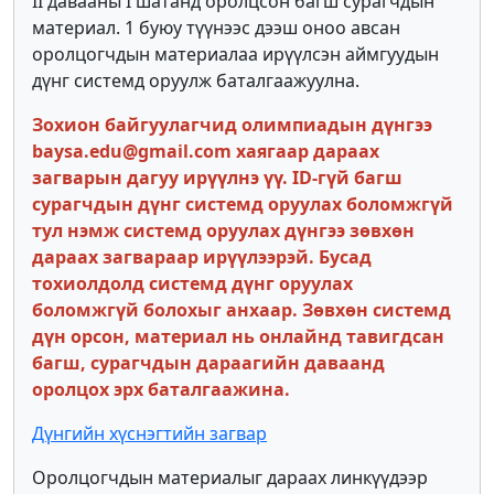
II давааны I шатанд оролцсон багш сурагчдын
материал. 1 буюу түүнээс дээш оноо авсан
оролцогчдын материалаа ирүүлсэн аймгуудын
дүнг системд оруулж баталгаажуулна.
Зохион байгуулагчид олимпиадын дүнгээ
baysa.edu@gmail.com хаягаар дараах
загварын дагуу ирүүлнэ үү. ID-гүй багш
сурагчдын дүнг системд оруулах боломжгүй
тул нэмж системд оруулах дүнгээ зөвхөн
дараах загвараар ирүүлээрэй. Бусад
тохиолдолд системд дүнг оруулах
боломжгүй болохыг анхаар. Зөвхөн системд
дүн орсон, материал нь онлайнд тавигдсан
багш, сурагчдын дараагийн даваанд
оролцох эрх баталгаажина.
Дүнгийн хүснэгтийн загвар
Оролцогчдын материалыг дараах линкүүдээр