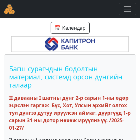
📅 Календар
Багш сурагчдын бодолтын
материал, системд орсон дүнгийн
талаар
II давааны I шатны дүнг 2-р сарын 1-ны өдөр
эцэслэн гаргаж Бүс, Хот, Улсын эрхийг олгох
тул дүнгээ дутуу ирүүлсэн аймаг, дүүргүүд 1-р
сарын 31-ны дотор нөхөж ирүүлнэ үү. /2025-
01-27/