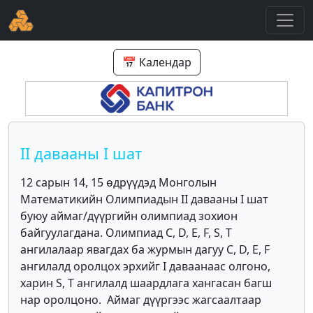
📅 Календар
II давааны I шат
12 сарын 14, 15 өдрүүдэд Монголын
Математикийн Олимпиадын II давааны I шат
буюу аймаг/дүүргийн олимпиад зохион
байгуулагдана. Олимпиад C, D, E, F, S, T
ангилалаар явагдах ба журмын дагуу C, D, E, F
ангилалд оролцох эрхийг I даваанаас олгоно,
харин S, T ангилалд шаардлага хангасан багш
нар оролцоно. Аймаг дүүргээс жагсаалтаар