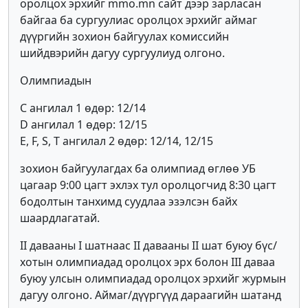
оролцох эрхийг mmo.mn сайт дээр зарласан
байгаа ба сургуулиас оролцох эрхийг аймаг
дүүргийн зохион байгуулах комиссийн
шийдвэрийн дагуу сургуулиуд олгоно.
Олимпиадын
C ангилал 1 өдөр: 12/14
D ангилал 1 өдөр: 12/15
E, F, S, T ангилал 2 өдөр: 12/14, 12/15
зохион байгуулагдах ба олимпиад өглөө УБ
цагаар 9:00 цагт эхлэх тул оролцогчид 8:30 цагт
бодолтын танхимд суудлаа эзэлсэн байх
шаардлагатай.
II давааны I шатнаас II давааны II шат буюу бүс/
хотын олимпиадад оролцох эрх болон III даваа
буюу улсын олимпиадад оролцох эрхийг журмын
дагуу олгоно. Аймаг/дүүргүүд дараагийн шатанд