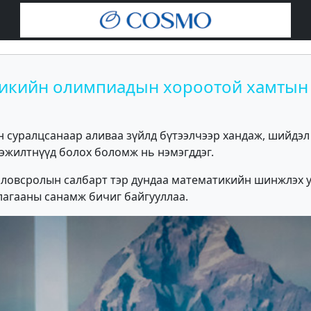
тикийн олимпиадын хороотой хамтын
 суралцсанаар аливаа зүйлд бүтээлчээр хандаж, шийдэл 
гэжилтнүүд болох боломж нь нэмэгддэг.
оловсролын салбарт тэр дундаа математикийн шинжлэх 
агааны санамж бичиг байгууллаа.