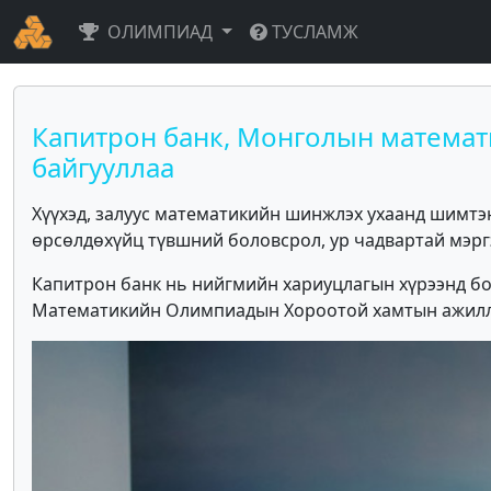
ОЛИМПИАД
ТУСЛАМЖ
Капитрон банк, Монголын матема
байгууллаа
Хүүхэд, залуус математикийн шинжлэх ухаанд шимтэн
өрсөлдөхүйц түвшний боловсрол, ур чадвартай мэр
Капитрон банк нь нийгмийн хариуцлагын хүрээнд б
Математикийн Олимпиадын Хороотой хамтын ажилл