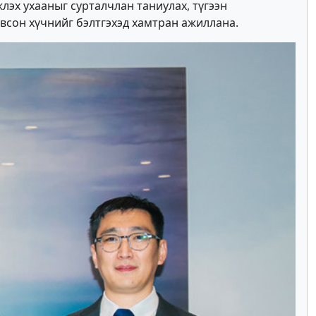
эх ухааныг сурталчлан таниулах, түгээн
ловсон хүчнийг бэлтгэхэд хамтран ажиллана.