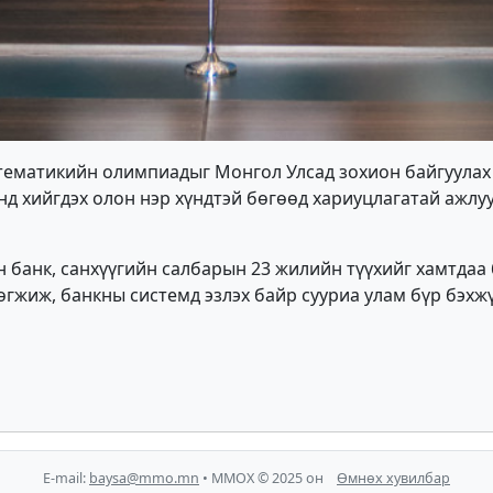
ематикийн олимпиадыг Монгол Улсад зохион байгуулах 
нд хийгдэх олон нэр хүндтэй бөгөөд хариуцлагатай ажл
 банк, санхүүгийн салбарын 23 жилийн түүхийг хамтдаа 
хөгжиж, банкны системд эзлэх байр сууриа улам бүр бэхж
E-mail:
baysa@mmo.mn
• ММОХ © 2025 он
Өмнөх хувилбар