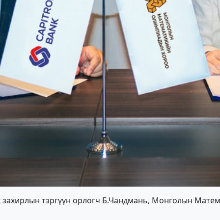
х захирлын тэргүүн орлогч Б.Чандмань, Монголын Мате