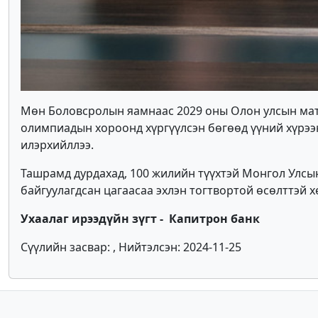
Мөн Боловсролын яамнаас 2029 оны Олон улсын мат
олимпиадын хороонд хүргүүлсэн бөгөөд үүний хүрээ
илэрхийллээ.
Ташрамд дурдахад, 100 жилийн түүхтэй Монгол Улсын
байгуулагдсан цагаасаа эхлэн тогтвортой өсөлттэй 
Ухаалаг ирээдүйн зүгт - Капитрон банк
Сүүлийн засвар: , Нийтэлсэн: 2024-11-25