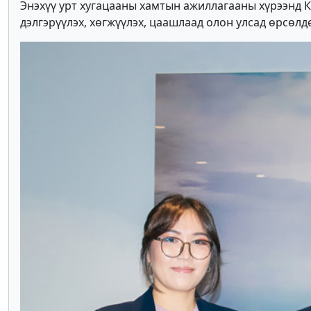
Энэхүү урт хугацааны хамтын ажиллагааны хүрээнд 
дэлгэрүүлэх, хөгжүүлэх, цаашлаад олон улсад өрсө