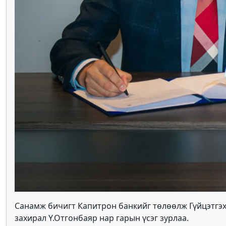
Санамж бичигт Капитрон банкийг төлөөлж Гүйцэтгэ
захирал Ү.Отгонбаяр нар гарын үсэг зурлаа.