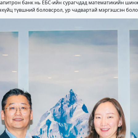
Капитрон банк нь ЕБС-ийн сурагчдад математикийн шинжл
лдөхүйц түвшний боловсрол, ур чадвартай мэргэшсэн бо