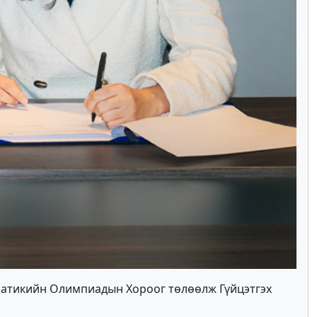
матикийн Олимпиадын Хороог төлөөлж Гүйцэтгэх