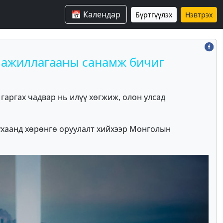
📅 Календар
Бүртгүүлэх
Нэвтрэх
 ажиллагааны санамж бичиг
гаргах чадвар нь илүү хөгжиж, олон улсад
ухаанд хөрөнгө оруулалт хийхээр Монголын