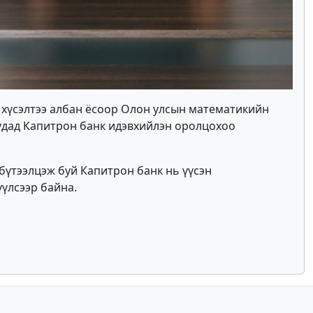
хүсэлтээ албан ёсоор Олон улсын математикийн
уудад Капитрон банк идэвхийлэн оролцохоо
бүтээлцэж буй Капитрон банк нь үүсэн
үүлсээр байна.