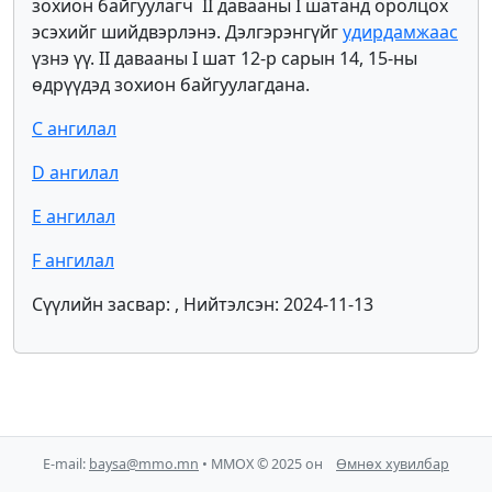
зохион байгуулагч II давааны I шатанд оролцох
эсэхийг шийдвэрлэнэ. Дэлгэрэнгүйг
удирдамжаас
үзнэ үү. II давааны I шат 12-р сарын 14, 15-ны
өдрүүдэд зохион байгуулагдана.
С ангилал
D ангилал
E ангилал
F ангилал
Сүүлийн засвар: , Нийтэлсэн: 2024-11-13
E-mail:
baysa@mmo.mn
• ММОХ © 2025 он
Өмнөх хувилбар