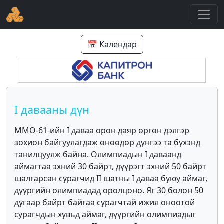
📅 Календар
I давааны дүн
ММО-61-ийн I даваа орон даяр өргөн дэлгэр
зохион байгуулагдаж өнөөдөр дүнгээ та бүхэнд
танилцуулж байна. Олимпиадын I даваанд
аймагтаа эхний 30 байрт, дүүрэгт эхний 50 байрт
шалгарсан сурагчид II шатны I даваа буюу аймаг,
дүүргийн олимпиадад оролцоно. Яг 30 болон 50
дугаар байрт байгаа сурагчтай ижил оноотой
сурагчдын хувьд аймаг, дүүргийн олимпиадыг