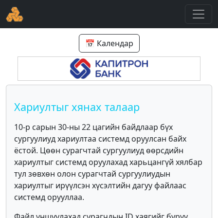
📅 Календар
Хариултыг хянах талаар
10-р сарын 30-ны 22 цагийн байдлаар бүх
сургуулиуд хариултаа системд оруулсан байх
ёстой. Цөөн сурагчтай сургуулиуд өөрсдийн
хариултыг системд оруулахад харьцангүй хялбар
тул зөвхөн олон сурагчтай сургуулиудын
хариултыг ирүүлсэн хүсэлтийн дагуу файлаас
системд орууллаа.
Файл уншуулахад сурагчдын ID хаягийг буруу