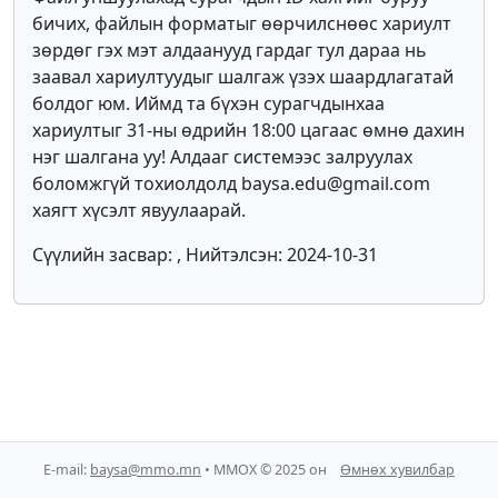
бичих, файлын форматыг өөрчилснөөс хариулт
зөрдөг гэх мэт алдаанууд гардаг тул дараа нь
заавал хариултуудыг шалгаж үзэх шаардлагатай
болдог юм. Иймд та бүхэн сурагчдынхаа
хариултыг 31-ны өдрийн 18:00 цагаас өмнө дахин
нэг шалгана уу! Алдааг системээс залруулах
боломжгүй тохиолдолд baysa.edu@gmail.com
хаягт хүсэлт явуулаарай.
Сүүлийн засвар: , Нийтэлсэн: 2024-10-31
E-mail:
baysa@mmo.mn
• ММОХ © 2025 он
Өмнөх хувилбар