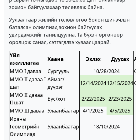
зохион байгуулахаар төлөвлөж байна.
Уулзалтаар жилийн төлөвлөгөө болон шинэчлэн
баталсан олимпиад зохион байгуулах
удирдамжийг танилцуулна. Та бүхэн өргөнөөр
оролцож санал, сэтгэгдлээ хуваалцаарай.
Үйл
Хаана
Эхлэх
Дуусах
А
ажиллагаа
ММО I даваа
Сургууль
10/28/2024
C
ММО II даваа I
Аймаг/
12/14/2024
12/15/2024
C
шат
дүүрэг
ММО II даваа
Бүс/хот
2/22/2025
2/23/2025
II шат
MMO III даваа
Улаанбаатар
4/1/2025
4/5/2025
Ираны
Геометрийн
Улаанбаатар
18/10/2024
Олимпиад