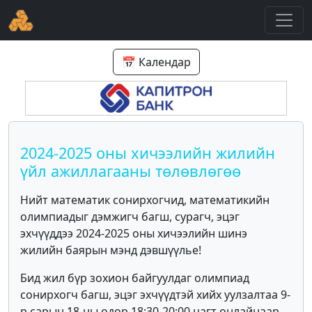
📅 Календар
2024-2025 оны хичээлийн жилийн
үйл ажиллагааны төлөвлөгөө
Нийт математик сонирхогчид, математикийн
олимпиадыг дэмжигч багш, сурагч, эцэг
эхчүүддээ 2024-2025 оны хичээлийн шинэ
жилийн баярын мэнд дэвшүүлье!
Бид жил бүр зохион байгуулдаг олимпиад
сонирхогч багш, эцэг эхчүүдтэй хийх уулзалтаа 9-
р сарын 18-ны өдөр 18:30-20:00 цагт онлайнаар