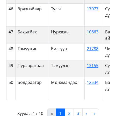
46
Эрдэнэбаяр
Тулга
17077
Сүхб
дүүрэ
47
Бахытбек
Нурхажы
10663
Баян
айма
48
Тэмүүжин
Билгүүн
21788
Чинг
дүүрэ
49
Пүрэврагчаа
Тэмүүлэн
13155
Сүхб
дүүрэ
50
Болдбаатар
Мөнхмандах
12534
Баян
дүүрэ
Хуудас: 1 / 10
«
1
2
3
›
»