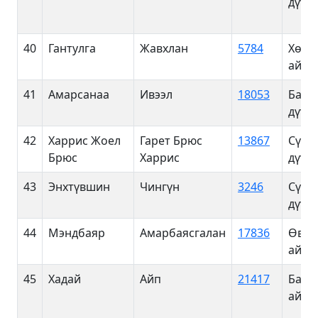
дүүрэ
40
Гантулга
Жавхлан
5784
Хөвс
айма
41
Амарсанаа
Ивээл
18053
Баян
дүүрэ
42
Харрис Жоел
Гарет Брюс
13867
Сүхб
Брюс
Харрис
дүүрэ
43
Энхтүвшин
Чингүн
3246
Сүхб
дүүрэ
44
Мэндбаяр
Амарбаясгалан
17836
Өвөр
айма
45
Хадай
Айп
21417
Баян
айма