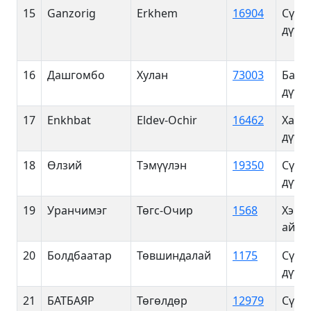
15
Ganzorig
Erkhem
16904
Сүхб
дүүрэ
16
Дашгомбо
Хулан
73003
Баян
дүүрэ
17
Enkhbat
Eldev-Ochir
16462
Хан-
дүүрэ
18
Өлзий
Тэмүүлэн
19350
Сүхб
дүүрэ
19
Уранчимэг
Төгс-Очир
1568
Хэнт
айма
20
Болдбаатар
Төвшиндалай
1175
Сүхб
дүүрэ
21
БАТБАЯР
Төгөлдөр
12979
Сүхб