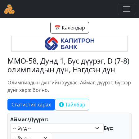
📅 Календар
ММО-58, Дунд 1, Бүс дүүрэг, D (7-8)
олимпиадын дүн, Нэгдсэн дүн
Олимпиадын дүнгийн хуудас. Аймаг, дүүрэг, бүсээр
дүнг харж болно.
Статистик харах
Тайлбар
Аймаг/Дүүрэг:
Бүс: