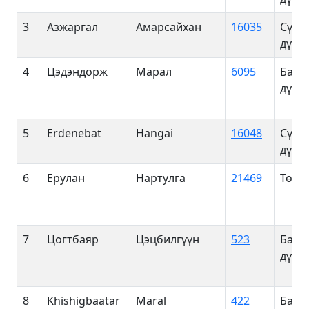
3
Азжаргал
Амарсайхан
16035
Сүхб
дүүрэ
4
Цэдэндорж
Марал
6095
Баян
дүүрэ
5
Erdenebat
Hangai
16048
Сүхб
дүүрэ
6
Ерулан
Нартулга
21469
Төв 
7
Цогтбаяр
Цэцбилгүүн
523
Баян
дүүрэ
8
Khishigbaatar
Maral
422
Баян