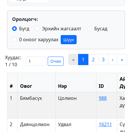
Оролцогч:
Бүгд
Эрхийн жагсаалт
Бусад
0 оноог харуулах
Шүүх
Хуудас:
«
1
2
3
›
»
Очих
1 / 10
Айма
#
Овог
Нэр
ID
Дүүр
1
Бямбасүх
Цолмон
988
Хан-
дүүрэ
2
Даянцолмон
Удвал
16211
Сүхб
дүүрэ