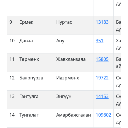
дүүрэ
9
Ермек
Нуртас
13183
Баян
дүүрэ
10
Даваа
Ану
351
Хан-
дүүрэ
11
Төрмөнх
Жавхланзаяа
15805
Баян
айма
12
Баярпүрэв
Идэрмөнх
19722
Сүхб
дүүрэ
13
Гантулга
Энгүүн
14153
Сүхб
дүүрэ
14
Тунгалаг
Амарбаясгалан
109802
Сүхб
дүүрэ