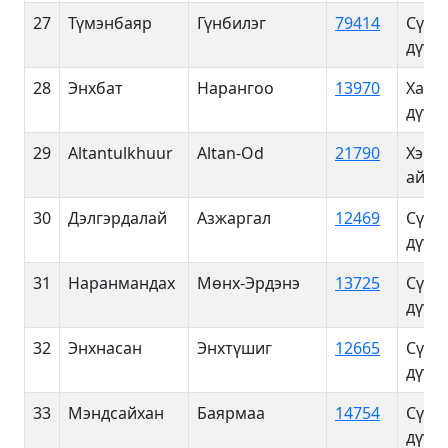
27
Түмэнбаяр
Гүнбилэг
79414
Сүхб
дүүрэ
28
Энхбат
Нарангоо
13970
Хан-
дүүрэ
29
Altantulkhuur
Altan-Od
21790
Хэнт
айма
30
Дэлгэрдалай
Азжаргал
12469
Сүхб
дүүрэ
31
Наранмандах
Мөнх-Эрдэнэ
13725
Сүхб
дүүрэ
32
Энхнасан
Энхтүшиг
12665
Сүхб
дүүрэ
33
Мэндсайхан
Баярмаа
14754
Сүхб
дүүрэ