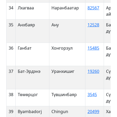
34
Лхагваа
Наранбаатар
82567
Арха
айма
35
Анхбаяр
Ану
12528
Баян
дүүрэ
36
Ганбат
Хонгорзул
15485
Баян
дүүрэ
37
Бат-Эрдэнэ
Уранхишиг
19260
Сүхб
дүүрэ
38
Төмөрцог
Түвшинбаяр
3545
Сүхб
дүүрэ
39
Byambadorj
Chingun
20499
Хан-