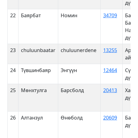
дүүрэ
22
Баярбат
Номин
34709
Баган
Багах
Нала
дүүрэ
23
chuluunbaatar
chuluunerdene
13255
Арха
айма
24
Түвшинбаяр
Энгүүн
12464
Сүхб
дүүрэ
25
Мөнхтулга
Барсболд
20413
Хан-
дүүрэ
26
Алтанзул
Өнөболд
20609
Баян
дүүрэ