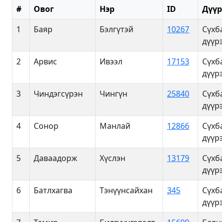
#
Овог
Нэр
ID
Дүүр
1
Баяр
Бэлгүтэй
10267
Сүхб
дүүр
2
Арвис
Ивээл
17153
Сүхб
дүүр
3
Чиндэгсүрэн
Чингүн
25840
Сүхб
дүүр
4
Сонор
Манлай
12866
Сүхб
дүүр
5
Даваадорж
Хүслэн
13179
Сүхб
дүүр
6
Батлхагва
Тэнүүнсайхан
345
Сүхб
дүүр