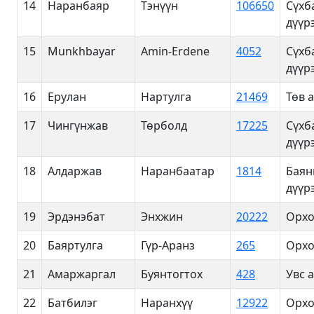
14
Наранбаяр
Тэнүүн
106650
Сүхб
дүүр
15
Munkhbayar
Amin-Erdene
4052
Сүхб
дүүр
16
Ерулан
Нартулга
21469
Төв 
17
Чингүнжав
Төрболд
17225
Сүхб
дүүр
18
Алдаржав
Наранбаатар
1814
Баян
дүүр
19
Эрдэнэбат
Энхжин
20222
Орхо
20
Баяртулга
Гүр-Аранз
265
Орхо
21
Амаржаргал
Буянтогтох
428
Увс 
22
Батбилэг
Наранхүү
12922
Орхо