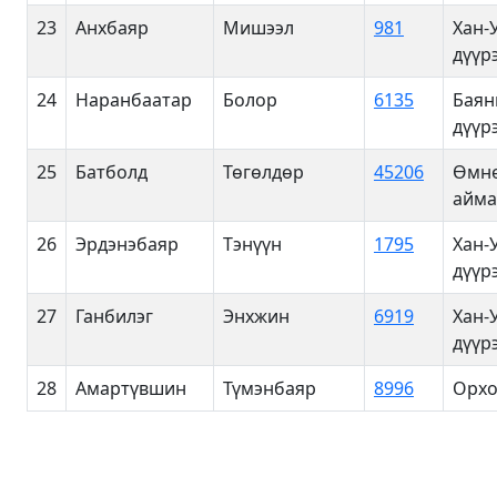
23
Анхбаяр
Мишээл
981
Хан-
дүүр
24
Наранбаатар
Болор
6135
Баян
дүүр
25
Батболд
Төгөлдөр
45206
Өмн
айма
26
Эрдэнэбаяр
Тэнүүн
1795
Хан-
дүүр
27
Ганбилэг
Энхжин
6919
Хан-
дүүр
28
Амартүвшин
Түмэнбаяр
8996
Орхо