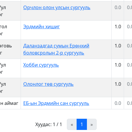
Уул
Орчлон олон улсын сургууль
0.0
0.
эг
гол
Эрдмийн хишиг
1.0
0.
эг
өговь
Даланзадгад сумын Ерөнхий
1.0
0.
г
боловсролын 2-р сургууль
Уул
Хобби сургууль
1.0
0.
эг
Уул
Олонлог төв сургууль
1.0
0.
эг
н аймаг
ЕБ-ын Эрдмийн сан сургууль
0.0
0.
Хуудас: 1 / 1
«
1
»