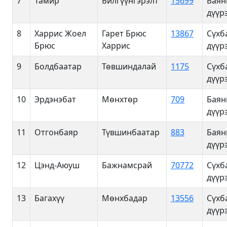
7
Тамир
Билгүүнгэрэлт
15699
Баян
дүүр
8
Харрис Жоел
Гарет Брюс
13867
Сүхб
Брюс
Харрис
дүүр
9
Болдбаатар
Төвшиндалай
1175
Сүхб
дүүр
10
Эрдэнэбат
Мөнхтөр
709
Баян
дүүр
11
Отгонбаяр
Түвшинбаатар
883
Баян
дүүр
12
Цэнд-Аюуш
Бажнамсрай
70772
Сүхб
дүүр
13
Багахүү
Мөнхбадар
13556
Сүхб
дүүр