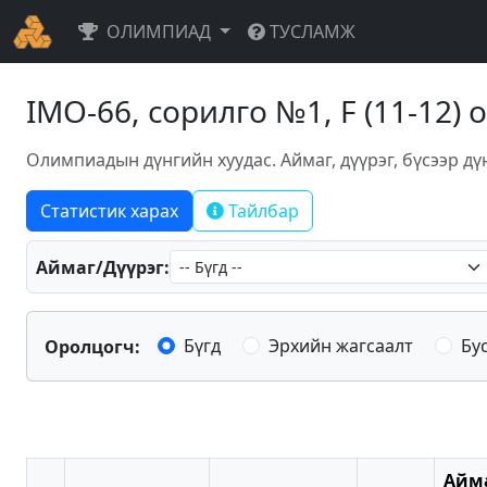
ОЛИМПИАД
ТУСЛАМЖ
IMO-66, сорилго №1, F (11-12)
Олимпиадын дүнгийн хуудас. Аймаг, дүүрэг, бүсээр дү
Статистик харах
Тайлбар
Аймаг/Дүүрэг:
Бүгд
Эрхийн жагсаалт
Бу
Оролцогч:
Айм