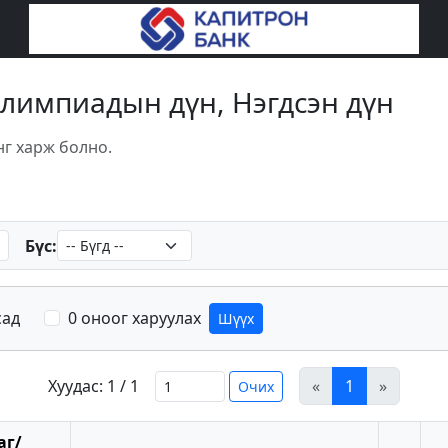
 олимпиадын дүн, Нэгдсэн дүн
нг харж болно.
Бүс:
сад
0 оноог харуулах
Шүүх
Хуудас: 1 / 1
«
1
»
Очих
аг/