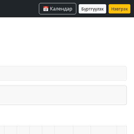
📅 Календар
Бүртгүүлэх
Нэвтрэх