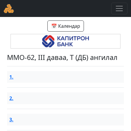
📅 Календар
ММО-62, III даваа, T (ДБ) ангилал
1.
2.
3.