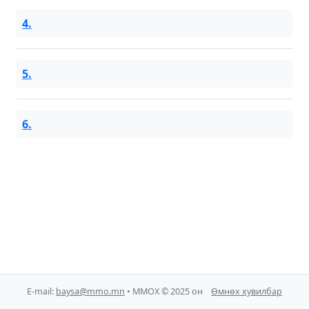
4.
5.
6.
E-mail:
baysa@mmo.mn
• ММОХ © 2025 он
Өмнөх хувилбар