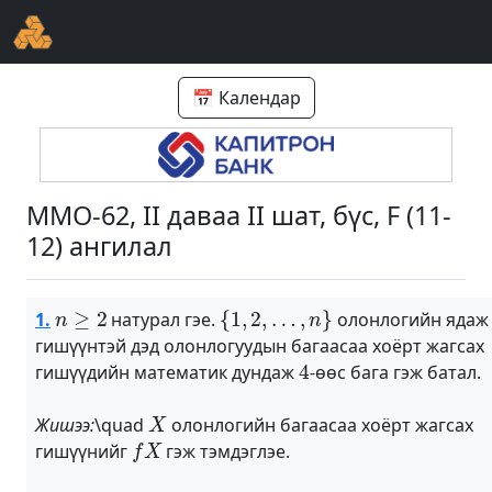
📅 Календар
ММО-62, II даваа II шат, бүс, F (11-
12) ангилал
n
≥
2
{
1
,
2
,
…
,
n
}
1.
натурал гэе.
олонлогийн ядаж
гишүүнтэй дэд олонлогуудын багаасаа хоёрт жагсах
4
гишүүдийн математик дундаж
-өөc бага гэж батал.
X
Жишээ:
\quad
олонлогийн багаасаа хоёрт жагсах
f
X
гишүүнийг
гэж тэмдэглэе.
n
=
3
{
1
,
2
,
3
}