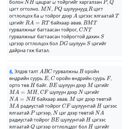
болон
цацраг
тойргийг харгалзан
,
M
N
P
Q
R
цэгт огтолно.
,
шулуунууд
цэгт
ω
A
T
огтлолцох ба
тойрог дээр
цэгээс ялгаатай
R
A
=
R
T
B
M
T
цэгийг
байхаар авав.
C
N
T
гурвалжныг багтаасан тойрог,
S
гурвалжныг багтаасан тойрогтой дахин
D
G
S
цэгээр огтлолцох бол
шулуун
цэгийг
дайрна гэж батал.
A
B
C
B
4.
Элдэв талт
гурвалжны
оройн
E
C
F
өндрийн суурь
,
оройн өндрийн суурь
,
H
B
E
M
орто төв
байг.
шулуун дээр
цэгийг
M
A
=
M
H
C
F
N
,
шулуун дээр
цэгийг
N
A
=
N
H
M
байхаар авав.
цэг дээр төвтэй
M
A
C
F
H
радиустай тойрог
шулуунтай
цэгээс
P
N
N
A
ялгаатай
цэгээр,
цэг дээр төвтэй
B
E
H
радиустай тойрог
шулуунтай
цэгээс
Q
H
ялгаатай
цэгээр огтлолцдог бол
цэгийг