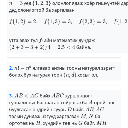
үед
олонлог ядаж хоёр гишүүнтэй да
дэд олонлогтой ба харгалзан
f
{
1
,
2
}
=
2
,
f
{
1
,
3
}
=
3
,
f
{
2
,
3
}
=
3
,
f
{
1
,
2
,
3
}
=
2
f
утга авах тул
-ийн математик дундаж
(
2
+
3
+
3
+
2
)
/
4
=
2.5
<
4
байна.
n
!
−
n
d
2.
ялгавар анхны тооны натурал зэрэгт
(
n
,
d
)
болох бүх натурал тоон
хосыг ол.
A
B
<
A
C
A
B
C
3.
байх
хурц өнцөгт
ω
A
гурвалжныг багтаасан тойрог
ба
оройгоос
D
A
B
A
C
буулгасан өндрийн суурь
байг.
,
M
N
талын дундаж цэгүүд харгалзан
,
ба
H
G
M
H
ортотөв нь
, хүндийн төв нь
байг.
N
H
ω
P
Q