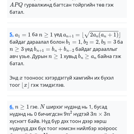
A
P
Q
гурвалжинд багтсан тойргийн төв гэж
батал.
a
1
=
1
n
≥
1
a
n
+
1
=
⌊
2
a
n
(
a
n
+
1
)
⌋
5.
ба
үед
b
1
=
1
b
2
=
2
b
3
=
3
байдаг дараалал болон
,
,
ба
n
≥
3
b
n
+
1
=
b
n
+
b
n
−
2
үед
байдаг дарааллыг
n
≥
1
b
n
≥
a
n
авч үзье. Дурын
хувьд
байна гэж
батал.
x
Энд
тооноос хэтэрдэггүй хамгийн их бүхэл
⌊
x
⌋
тоог
гэж тэмдэглэв.
n
≥
1
N
6.
гэе.
ширхэг нүдэнд нь 1, бусад
9
n
2
3
n
×
3
n
нүдэнд нь 0 бичигдсэн
нүдтэй
хүснэгт байв. Нүд бүр дэх тоон дээр хөрш
нүднүүд дэх бүх тоог нэмсэн нийлбэр хоёроос
N