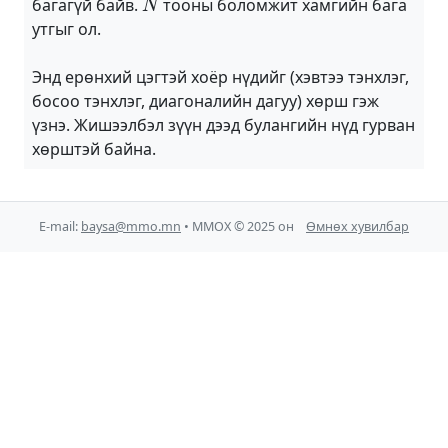
багагүй байв.
тооны боломжит хамгийн бага
утгыг ол.
Энд ерөнхий цэгтэй хоёр нүдийг (хэвтээ тэнхлэг,
босоо тэнхлэг, диагоналийн дагуу) хөрш гэж
үзнэ. Жишээлбэл зүүн дээд булангийн нүд гурван
хөрштэй байна.
E-mail:
baysa@mmo.mn
• ММОХ © 2025 он
Өмнөх хувилбар