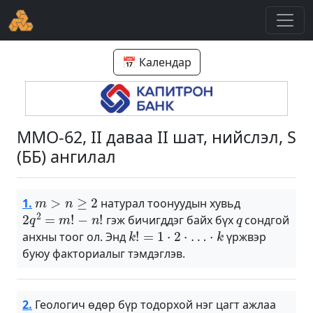
📅 Календар
ММО-62, II даваа II шат, нийслэл, S
(ББ) ангилал
m
>
n
≥
2
1.
натурал тоонуудын хувьд
2
q
2
=
m
!
−
n
!
q
гэж бичигддэг байх бүх
сондгой
k
!
=
1
⋅
2
⋅
…
⋅
k
анхны тоог ол. Энд
үржвэр
буюу факториалыг тэмдэглэв.
2.
Геологич өдөр бүр тодорхой нэг цагт ажлаа