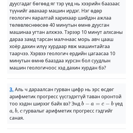
дуусгадаг бөгөөд яг тэр үед нь хээрийн баазаас
түүнийг авахаар машин ирдэг. Нэг өдөр
геологич яаралтай харихаар шийдэн ажлаа
төлөвлөснөөсөө 40 минутын өмнө дуусган
машинаа угтан алхжээ. Тэрээр 10 минут алхсаны
дараа замд тарсан малчнаас морь авч цааш
хоёр дахин илүү хурдаар явж машинтайгаа
таарчээ. Хэрвээ геологич ердийн цагаасаа 10
минутын өмнө бааздаа хүрсэн бол суудлын
машин геологичоос хэд дахин хурдан бэ?
3.
Аль ч дараалсан гурван цифр нь эрс өсдөг
арифметик прогресс үүсгэдэггүй таван оронтой
b
−
a
=
c
−
b
тоо хэдэн ширхэг байх вэ? Энд
үед
a
b
c
,
,
гурвалыг арифметик прогресс гэдгийг
саная.