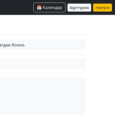
📅 Календар
Бүртгүүлэх
Нэвтрэх
агдаж болно.