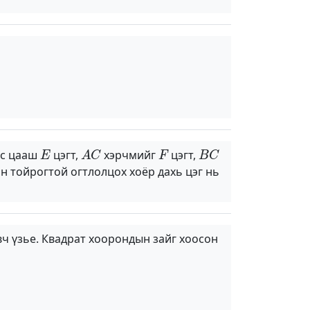
E
A
C
F
B
C
эс цааш
цэгт,
хэрчмийг
цэгт,
н тойрогтой огтлолцох хоёр дахь цэг нь
вч үзье. Квадрат хоорондын зайг хоосон