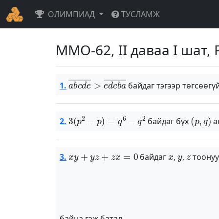
ОЛИМПИАД
ТУСЛАМЖ
ММО-62, II даваа I шат, 
a
b
c
d
e
―
>
e
d
c
b
a
―
1.
байдаг тэгээр төгсөөгү
3
(
p
2
−
p
)
=
q
6
−
q
2
(
p
,
q
)
2.
байдаг бүх
а
x
y
+
y
z
+
z
x
=
0
x
y
z
3.
байдаг
,
,
тоонуу
байна гэж батал.