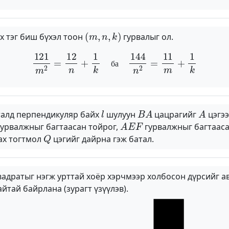
(
m
,
n
,
k
)
х тэг биш бүхэл тоон
гурвалыг ол.
121
m
2
=
12
n
+
1
k
ба
144
n
2
=
11
m
+
1
k
б
а
l
B
A
A
алд перпендикуляр байх
шулуун
цацрагийг
цэгэ
A
E
F
урвалжныг багтаасан тойрог,
гурвалжныг багтааса
Q
ах тогтмол
цэгийг дайрна гэж батал.
вадратыг нэгж урттай хоёр хэрчмээр холбосон дүрсийг а
йтай байрлана (зурагт үзүүлэв).