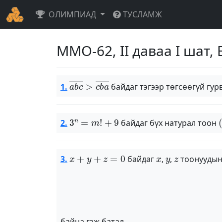
ОЛИМПИАД
ТУСЛАМЖ
ММО-62, II даваа I шат, 
a
b
c
―
>
c
b
a
―
1.
байдаг тэгээр төгсөөгүй гу
3
n
=
m
!
+
9
(
2.
байдаг бүх натурал тоон
x
+
y
+
z
=
0
x
y
z
3.
байдаг
,
,
тоонуудын
байна гэж батал.