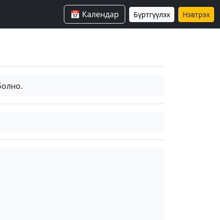
📅 Календар
Бүртгүүлэх
Нэвтрэх
болно.