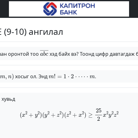
E (9-10) ангилал
a
b
c
―
рван оронтой тоо
хэд байх вэ? Тоонд цифр давтагдаж 
m
,
n
)
m
!
=
1
⋅
2
⋅
⋯
⋅
m
хосыг ол. Энд
.
 хувьд
(
x
2
+
y
2
)
(
y
2
+
z
2
)
(
z
2
+
x
2
)
≥
25
2
x
2
y
2
z
2