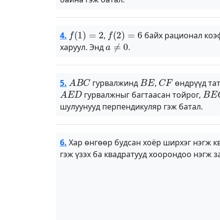
f
(
1
)
=
2
f
(
2
)
=
6
4.
,
байх рационал ко
a
≠
0
харуул. Энд
.
A
B
C
B
E
C
F
5.
гурвалжинд
,
өндрүүд та
A
E
D
B
E
гурвалжныг багтаасан тойрог,
шулуунууд перпендикуляр гэж батал.
6.
Хар өнгөөр будсан хоёр ширхэг нэгж к
гэж үзэх ба квадратууд хоорондоо нэгж за