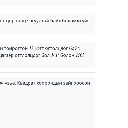
нт цор ганц язгууртай байх боломжгүйг
D
ан тойрогтой
цэгт огтолцдог байг.
F
P
B
C
цэгээр огтлолцдог бол
болон
вч үзье. Квадрат хоорондын зайг хоосон