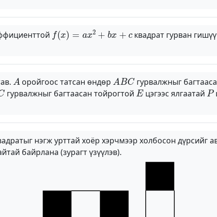
f
(
x
)
=
a
x
2
+
b
x
+
c
эффициенттой
квадрат гурван гишүү
A
A
B
C
тав.
оройгоос татсан өндөр
гурвалжныг багтаас
C
E
P
гурвалжныг багтаасан тойрогтой
цэгээс ялгаатай
вадратыг нэгж урттай хоёр хэрчмээр холбосон дүрсийг а
йтай байрлана (зурагт үзүүлэв).