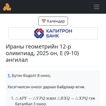
📅 Календар
Ираны геометрийн 12-р
олимпиад, 2025 он, E (9-10)
ангилал
1.
Бүтэн бодолт 8 оноо,
Хэсэгчилсэн оноог дараах байдлаар өгнө.
△
A
P
Y
∼
△
Y
P
Q
△
B
X
Q
∼
△
X
P
Q
эсвэл
гэж
баталбал 3 оноо.