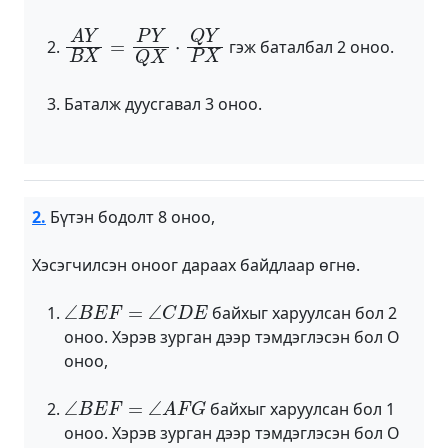
A
Y
B
X
=
P
Y
Q
X
⋅
Q
Y
P
X
гэж баталбал 2 оноо.
Баталж дуусгавал 3 оноо.
2.
Бүтэн бодолт 8 оноо,
Хэсэгчилсэн оноог дараах байдлаар өгнө.
∠
B
E
F
=
∠
C
D
E
байхыг харуулсан бол 2
оноо. Хэрэв зурган дээр тэмдэглэсэн бол О
оноо,
∠
B
E
F
=
∠
A
F
G
байхыг харуулсан бол 1
оноо. Хэрэв зурган дээр тэмдэглэсэн бол О