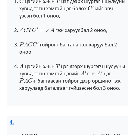
цэгийн
-ын
цэг дээрх шүргэгч шулууны
C
′
хувьд тэгш хэмтэй цэг болох
-ийг авч
үзсэн бол 1 оноо,
∠
C
T
C
′
=
∠
A
гэж харуулбал 2 оноо,
P
A
C
C
′
тойрогт багтана гэж харуулбал 2
оноо,
A
ω
T
цэгийн
-ын
цэг дээрх шүргэгч шулууны
A
′
A
′
хувьд тэгш хэмтэй цэгийг
гэе.
цэг
P
A
C
-г багтаасан тойрог дээр оршино гэж
харуулаад баталгааг гүйцээсэн бол 3 оноо.
4.
A
B
C
D
B
C
A
D