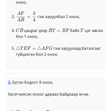
оноо,
A
F
A
B
=
3
4
гэж харуулбал 2 оноо,
C
B
B
T
=
B
F
T
цацраг дээр
байх
цэг авсан
бол 1 оноо,
△
T
E
F
=
△
A
F
G
гэж харуулаад баталгааг
гүйцээсэн бол 2 оноо.
3.
Бүтэн бодолт 8 оноо,
Хэсэгчилсэн оноог дараах байдлаар өгнө.
C
ω
T