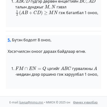
гүдгэр дөрвөн өнцөгтийн
,
M
N
талын дунджыг
,
гэвэл
1
2
(
A
B
+
C
D
)
≥
M
N
гэж баталбал 1 оноо,
5.
Бүтэн бодолт 8 оноо,
Хэсэгчилсэн оноог дараах байдлаар өгнө.
F
M
∩
E
N
=
Q
A
B
C
A
цэгийг
гурвалжны
-медиан дээр оршино гэж харуулбал 1 оноо,
E-mail:
baysa@mmo.mn
• ММОХ © 2025 он
Өмнөх хувилбар