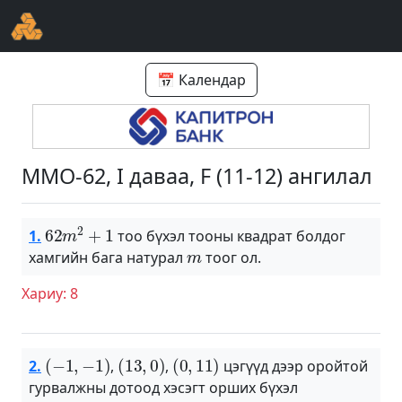
📅 Календар
ММО-62, I даваа, F (11-12) ангилал
62
m
2
+
1
1.
тоо бүхэл тооны квадрат болдог
m
хамгийн бага натурал
тоог ол.
Хариу: 8
(
−
1
,
−
1
)
(
13
,
0
)
(
0
,
11
)
2.
,
,
цэгүүд дээр оройтой
гурвалжны дотоод хэсэгт орших бүхэл