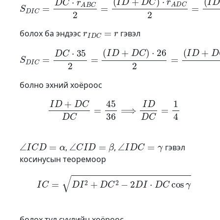
r
I
D
C
=
r
болох ба эндээс
гэвэл
S
D
I
C
=
D
C
⋅
35
2
=
(
I
D
+
D
C
)
⋅
26
2
=
(
I
D
+
D
C
+
C
I
)
⋅
r
2
болно эхний хоёроос
I
D
+
D
C
D
C
=
45
36
⟹
I
D
D
C
=
1
4
∠
I
C
D
=
α
∠
C
I
D
=
β
∠
I
D
C
=
γ
,
,
гэвэл
косинусын теоремоор
I
C
=
D
I
2
+
D
C
2
−
2
D
I
⋅
D
C
cos
γ
болох тул сүүлийн хоёроос