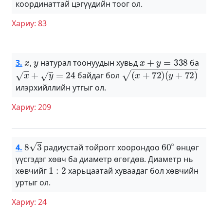
координаттай цэгүүдийн тоог ол.
Хариу: 83
x
y
x
+
y
=
338
3.
,
натурал тоонуудын хувьд
ба
x
+
y
=
24
(
x
+
72
)
(
y
+
72
)
байдаг бол
илэрхийллийн утгыг ол.
Хариу: 209
8
3
60
∘
4.
радиустай тойрогг хоорондоо
өнцөг
үүсгэдэг хөвч ба диаметр өгөгдөв. Диаметр нь
1
:
2
хөвчийг
харьцаатай хуваадаг бол хөвчийн
уртыг ол.
Хариу: 24