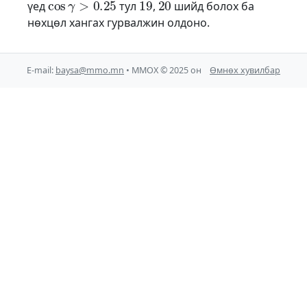
үед
тул
,
шийд болох ба
нөхцөл хангах гурвалжин олдоно.
E-mail:
baysa@mmo.mn
• ММОХ © 2025 он
Өмнөх хувилбар