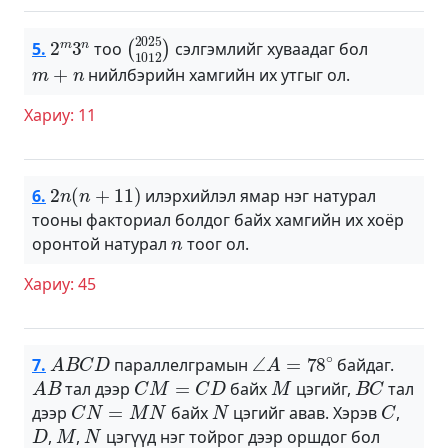
2
m
3
n
(
2025
1012
)
5.
тоо
сэлгэмлийг хуваадаг бол
m
+
n
нийлбэрийн хамгийн их утгыг ол.
Хариу: 11
2
n
(
n
+
11
)
6.
илэрхийлэл ямар нэг натурал
тооны факториал болдог байх хамгийн их хоёр
n
оронтой натурал
тоог ол.
Хариу: 45
A
B
C
D
∠
A
=
78
∘
7.
параллелграмын
байдаг.
A
B
C
M
=
C
D
M
B
C
тал дээр
байх
цэгийг,
тал
C
N
=
M
N
N
C
дээр
байх
цэгийг авав. Хэрэв
,
D
M
N
,
,
цэгүүд нэг тойрог дээр оршдог бол
∠
C
D
M