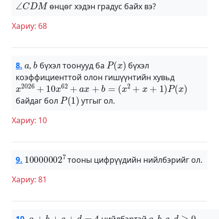
өнцөг хэдэн градус байх вэ?
Хариу: 68
a
b
P
(
x
)
8.
,
бүхэл тоонууд ба
бүхэл
коэффициенттой олон гишүүнтийн хувьд
x
2026
+
10
x
62
+
a
x
+
b
=
(
x
2
+
x
+
1
)
P
(
x
)
P
(
1
)
байдаг бол
утгыг ол.
Хариу: 10
10000002
7
9.
тооны цифрүүдийн нийлбэрийг ол.
Хариу: 81
a
+
b
+
c
+
d
=
4
a
b
c
d
≥
0
10.
нийлбэртэй
,
,
,