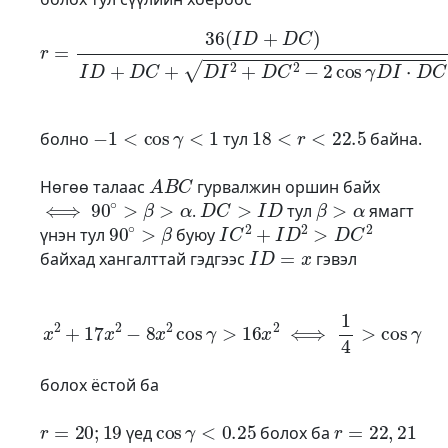
r
=
36
(
I
D
+
D
C
)
I
D
+
D
C
+
D
I
2
+
D
C
2
−
2
cos
γ
D
I
⋅
D
C
=
1
−
1
<
cos
γ
<
1
18
<
r
<
22.5
болно
тул
байна.
A
B
C
Нөгөө талаас
гурвалжин оршин байх
⟺
90
∘
>
β
>
α
D
C
>
I
D
β
>
α
.
тул
ямагт
90
∘
>
β
I
C
2
+
I
D
2
>
D
C
2
үнэн тул
буюу
I
D
=
x
байхад хангалттай гэдгээс
гэвэл
x
2
+
17
x
2
−
8
x
2
cos
γ
>
16
x
2
⟺
1
4
>
cos
γ
болох ёстой ба
r
=
20
;
19
cos
γ
<
0.25
r
=
22
,
21
үед
болох ба
cos
γ
>
0.25
19
20