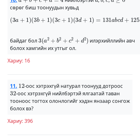
сөрөг биш тоонуудын хувьд
(
3
a
+
1
)
(
3
b
+
1
)
(
3
c
+
1
)
(
3
d
+
1
)
=
131
a
b
c
d
+
125
3
(
a
2
+
b
2
+
c
2
+
d
2
)
байдаг бол
илэрхийллийн авч
болох хамгийн их утгыг ол.
Хариу: 16
12
11.
-оос хэтрэхгүй натурал тоонууд дотроос
32
-оос хэтрэхгүй нийлбэртэй ялгаатай таван
тооноос тогтох олонлогийг хэдэн янзаар сонгож
болох вэ?
Хариу: 396