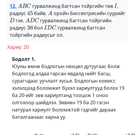
A
B
C
I
12.
гурвалжинд багтсан тойргийн төв
,
45
A
радиус
байв.
оройн биссектрисийн суурийг
D
A
D
C
гэе.
гурвалжинд багтсан тойргийн
36
I
D
C
радиус
бол
гурвалжинд багтсан
тойргийн радиусыг ол.
Хариу: 20
Бодолт 1.
Юуны өмнө бодлогын нөхцөл дутуугаас болж
бодлогод алдаа гарсан явдалд нийт багш,
сурагчдаас уучлалт хүсье. Бодлогын комисс
хэлэлцээд боломжит бүхэл хариултууд болох 19
ба 20-ийг зөв хариултанд тооцож 1 оноо
олгохоор шийдлээ. Зөвхөн 19 ба 20 гэсэн
натурал хариулт боломжтой гэдгийг дараах
баталгаанаас харна уу.
S
D
I
C
=
D
C
(
I
⋅
D
r
A
+
B
D
C
C
2
+
=
C
(
I
I
)
D
⋅
r
+
I
D
D
C
C
2
)
⋅
r
A
D
C
2
=