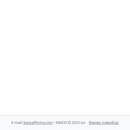
E-mail:
baysa@mmo.mn
• ММОХ © 2025 он
Өмнөх хувилбар