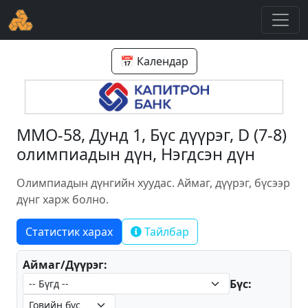
📅 Календар
ММО-58, Дунд 1, Бүс дүүрэг, D (7-8)
олимпиадын дүн, Нэгдсэн дүн
Олимпиадын дүнгийн хуудас. Аймаг, дүүрэг, бүсээр
дүнг харж болно.
Статистик харах
Тайлбар
Аймаг/Дүүрэг:
Бүс: