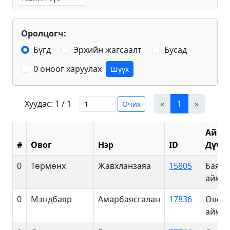
Оролцогч:
Бүгд
Эрхийн жагсаалт
Бусад
0 оноог харуулах
Шүүх
Хуудас: 1 / 1
«
1
»
Очих
Айма
#
Овог
Нэр
ID
Дүүрэ
0
Төрмөнх
Жавхланзаяа
15805
Баянх
аймаг
0
Мэндбаяр
Амарбаясгалан
17836
Өвөрх
аймаг