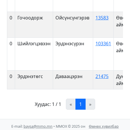
0
Гочоодорж
Ойсүнсүнгэрэв
13583
Өвөрх
аймаг
0
Шийлэгцэвээн
Эрдэнэсүрэн
103361
Өвөрх
аймаг
0
Эрдэнэтөгс
Даваацэрэн
21475
Дундг
аймаг
Хуудас: 1 / 1
«
1
»
E-mail:
baysa@mmo.mn
• ММОХ © 2025 он
Өмнөх хувилбар