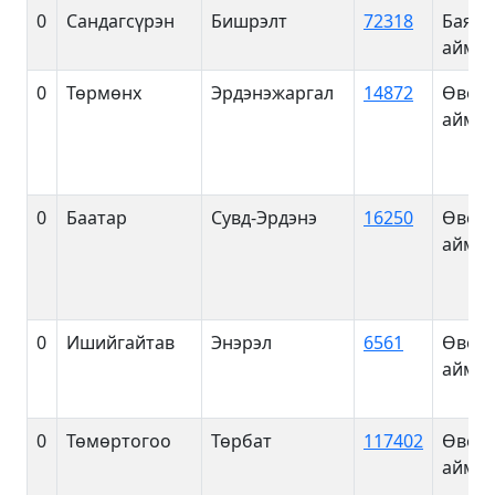
0
Сандагсүрэн
Бишрэлт
72318
Баянх
аймаг
0
Төрмөнх
Эрдэнэжаргал
14872
Өвөрх
аймаг
0
Баатар
Сувд-Эрдэнэ
16250
Өвөрх
аймаг
0
Ишийгайтав
Энэрэл
6561
Өвөрх
аймаг
0
Төмөртогоо
Төрбат
117402
Өвөрх
аймаг