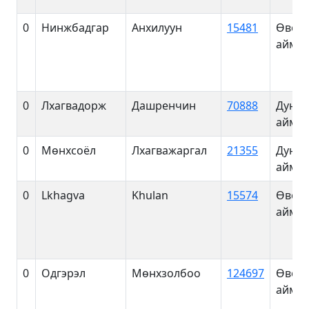
0
Нинжбадгар
Анхилуун
15481
Өвөрх
аймаг
0
Лхагвадорж
Дашренчин
70888
Дундг
аймаг
0
Мөнхсоёл
Лхагважаргал
21355
Дундг
аймаг
0
Lkhagva
Khulan
15574
Өвөрх
аймаг
0
Одгэрэл
Мөнхзолбоо
124697
Өвөрх
аймаг