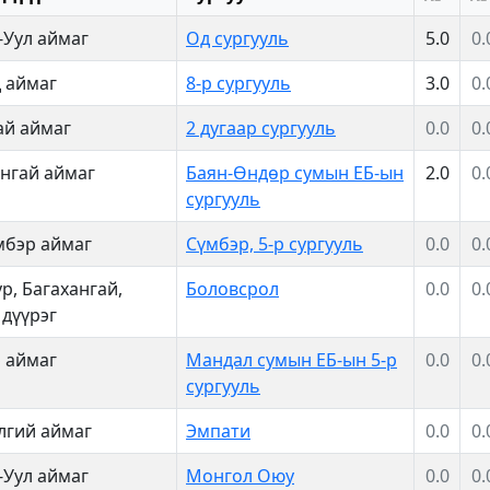
-Уул аймаг
Од сургууль
5.0
0.
 аймаг
8-р сургууль
3.0
0.
ай аймаг
2 дугаар сургууль
0.0
0.
нгай аймаг
Баян-Өндөр сумын ЕБ-ын
2.0
0.
сургууль
мбэр аймаг
Сүмбэр, 5-р сургууль
0.0
0.
р, Багахангай,
Боловсрол
0.0
0.
 дүүрэг
э аймаг
Мандал сумын ЕБ-ын 5-р
0.0
0.
сургууль
лгий аймаг
Эмпати
0.0
0.
-Уул аймаг
Монгол Оюу
0.0
0.