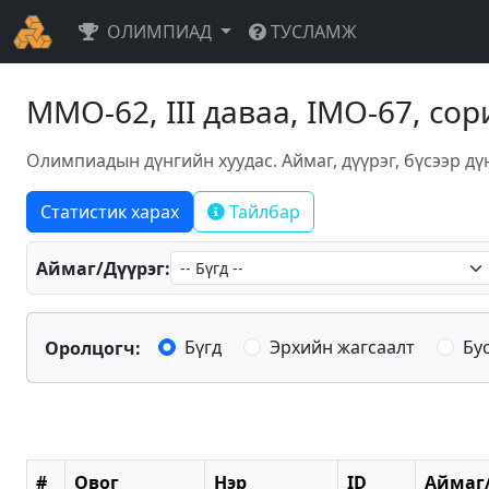
ОЛИМПИАД
ТУСЛАМЖ
ММО-62, III даваа, IMO-67, со
Олимпиадын дүнгийн хуудас. Аймаг, дүүрэг, бүсээр дү
Статистик харах
Тайлбар
Аймаг/Дүүрэг:
Бүгд
Эрхийн жагсаалт
Бу
Оролцогч:
#
Овог
Нэр
ID
Аймаг/