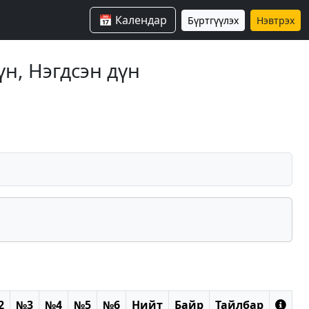
📅 Календар
Бүртгүүлэх
Нэвтрэх
үн, Нэгдсэн дүн
2
№3
№4
№5
№6
Нийт
Байр
Тайлбар