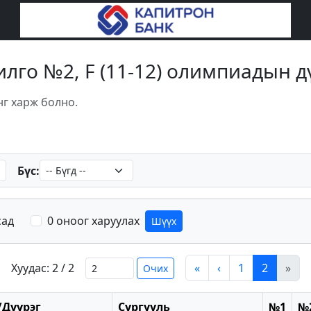
рилго №2, F (11-12) олимпиадын д
нг харж болно.
Бүс:
сад
0 оноог харуулах
Шүүх
Хуудас: 2 / 2
«
‹
1
2
»
Очих
Дүүрэг
Сургууль
№1
№