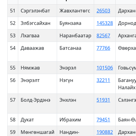
51
Сэргэлэнбат
Жавхлантөгс
26503
Дархан
52
Элбэгсайхан
Буянзаяа
145328
Дорнод
53
Лхагваа
Наранбаатар
82567
Арханг
54
Даваажав
Батсанаа
77766
Өвөрха
55
Нямжав
Энэрэл
101506
Говьсү
56
Энэрэлт
Нэгүн
32211
Багануу
Налайх
57
Болд-Эрдэнэ
Энхлэн
51931
Сэлэнг
58
Дукат
Ибрахим
79451
Баян-Ө
59
Мөнгөншагай
Нандин-
190882
Дархан