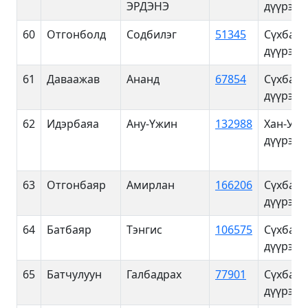
ЭРДЭНЭ
дүүрэг
60
Отгонболд
Содбилэг
51345
Сүхбаат
дүүрэг
61
Даваажав
Ананд
67854
Сүхбаат
дүүрэг
62
Идэрбаяа
Ану-Үжин
132988
Хан-Уул
дүүрэг
63
Отгонбаяр
Амирлан
166206
Сүхбаат
дүүрэг
64
Батбаяр
Тэнгис
106575
Сүхбаат
дүүрэг
65
Батчулуун
Галбадрах
77901
Сүхбаат
дүүрэг