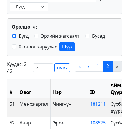
Оролцогч:
Бүгд
Эрхийн жагсаалт
Бусад
0 оноог харуулах
Шүүх
Хуудас: 2
«
‹
1
2
»
Очих
/ 2
Аймаг/
#
Овог
Нэр
ID
Дүүрэг
51
Мөнхжаргал
Чингүүн
181211
Сүхбаат
дүүрэг
52
Анар
Эрхэс
108575
Сүхбаат