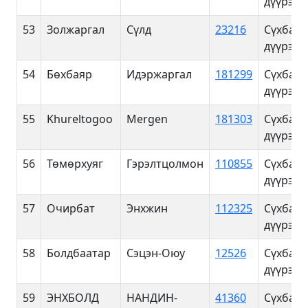
дүүрэг
53
Золжаргал
Сүлд
23216
Сүхбаат
дүүрэг
54
Бөхбаяр
Идэржаргал
181299
Сүхбаат
дүүрэг
55
Khureltogoo
Mergen
181303
Сүхбаат
дүүрэг
56
Төмөрхуяг
Гэрэлтцолмон
110855
Сүхбаат
дүүрэг
57
Очирбат
Энхжин
112325
Сүхбаат
дүүрэг
58
Болдбаатар
Сэцэн-Оюу
12526
Сүхбаат
дүүрэг
59
ЭНХБОЛД
НАНДИН-
41360
Сүхбаат