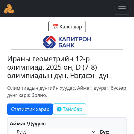
📅 Календар
Ираны геометрийн 12-р
олимпиад, 2025 он, D (7-8)
олимпиадын дүн, Нэгдсэн дүн
Олимпиадын дүнгийн хуудас. Аймаг, дүүрэг, бүсээр
дүнг харж болно.
Статистик харах
Тайлбар
Аймаг/Дүүрэг:
Бүс: