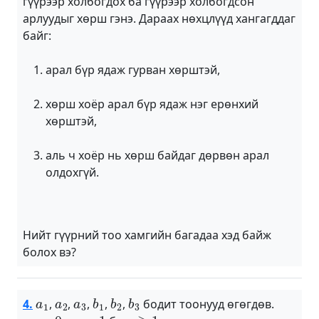
гүүрээр холбогдох ба гүүрээр холбогдсон
арлуудыг хөрш гэнэ. Дараах нөхцлүүд хангагддаг
байг:
арал бүр ядаж гурван хөрштэй,
хөрш хоёр арал бүр ядаж нэг ерөнхий
хөрштэй,
аль ч хоёр нь хөрш байдаг дөрвөн арал
олдохгүй.
Нийт гүүрний тоо хамгийн багадаа хэд байж
болох вэ?
a
1
a
2
a
3
b
1
b
2
b
3
4.
,
,
,
,
,
бодит тоонууд өгөгдөв.
x
1
=
0
y
1
=
1
n
≥
1