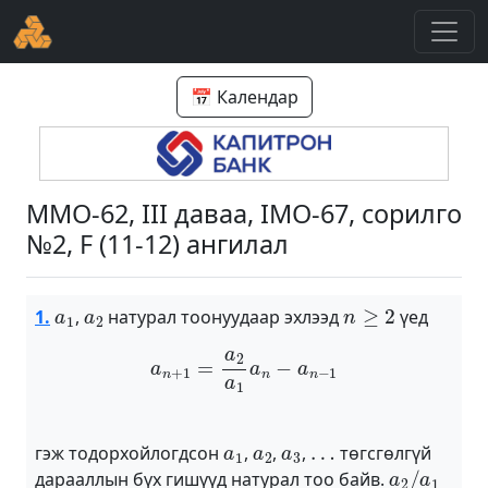
📅 Календар
ММО-62, III даваа, IMO-67, сорилго
№2, F (11-12) ангилал
a
1
a
2
n
≥
2
1.
,
натурал тоонуудаар эхлээд
үед
a
n
+
1
=
a
2
a
1
a
n
−
a
n
−
1
a
1
a
2
a
3
…
гэж тодорхойлогдсон
,
,
,
төгсгөлгүй
a
2
/
a
1
дарааллын бүх гишүүд натурал тоо байв.