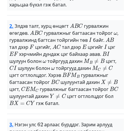
харьцаа бүхэл гэж батал.
A
B
C
2.
Элдэв талт, хурц өнцөгт
гурвалжин
A
B
C
ω
өгөгдөв.
гурвалжныг багтаасан тойрог
,
I
A
B
гурвалжинд багтсан тойргийн төв
байг.
F
A
C
E
I
тал дээр
цэгийг,
тал дээр
цэгийг
цэг
E
F
B
I
хэрчмийн дундаж цэг байхаар авав.
ω
M
B
≠
B
шулуун болон
тойргууд дахин
цэгт,
C
I
ω
M
C
≠
C
шулуун болон
тойргууд дахин
B
F
M
B
цэгт огтлолцдог. Хэрэв
гурвалжныг
B
C
X
≠
B
багтаасан тойрог
шулуунтай дахин
C
E
M
C
B
C
цэгт,
гурвалжныг багтаасан тойрог
Y
≠
C
шулуунтай дахин
цэгт огтлолцдог бол
B
X
=
C
Y
гэж батал.
62
3.
Нэгэн улс
арлаас бүрддэг. Зарим арлууд