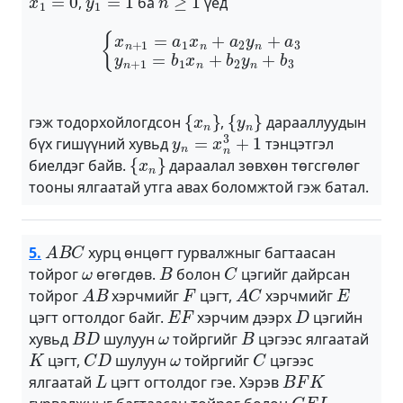
,
ба
үед
{
x
n
+
1
=
a
1
x
n
+
a
2
y
n
+
a
3
y
n
+
1
=
b
1
x
n
+
b
2
y
n
+
b
3
{
x
n
}
{
y
n
}
гэж тодорхойлогдсон
,
дарааллуудын
y
n
=
x
n
3
+
1
бүх гишүүний хувьд
тэнцэтгэл
{
x
n
}
биелдэг байв.
дараалал зөвхөн төгсгөлөг
тооны ялгаатай утга авах боломжтой гэж батал.
A
B
C
5.
хурц өнцөгт гурвалжныг багтаасан
ω
B
C
тойрог
өгөгдөв.
болон
цэгийг дайрсан
A
B
F
A
C
E
тойрог
хэрчмийг
цэгт,
хэрчмийг
E
F
D
цэгт огтолдог байг.
хэрчим дээрх
цэгийн
B
D
ω
B
хувьд
шулуун
тойргийг
цэгээс ялгаатай
K
C
D
ω
C
цэгт,
шулуун
тойргийг
цэгээс
L
B
F
K
ялгаатай
цэгт огтолдог гэе. Хэрэв
C
E
L