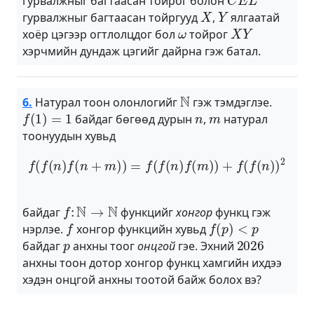
гурвалжныг багтаасан тойрог болон
X
Y
гурвалжныг багтаасан тойргууд
,
ялгаатай
ω
X
Y
хоёр цэгээр огтлолцдог бол
тойрог
хэрчмийн дундаж цэгийг дайрна гэж батал.
N
6.
Натурал тоон олонлогийг
гэж тэмдэглэе.
f
(
1
)
=
1
n
m
байдаг бөгөөд дурын
,
натурал
тоонуудын хувьд
f
(
f
(
n
)
f
(
n
+
m
)
)
=
f
(
f
(
n
)
f
(
m
)
)
+
f
(
f
(
n
)
)
2
f
:
N
→
N
байдаг
функцийг
хонгор
функц гэж
f
f
(
p
)
<
p
нэрлэе.
хонгор функцийн хувьд
p
2026
байдаг
анхны тоог
онцгой
гэе. Эхний
анхны тоон дотор хонгор функц хамгийн ихдээ
хэдэн онцгой анхны тоотой байж болох вэ?