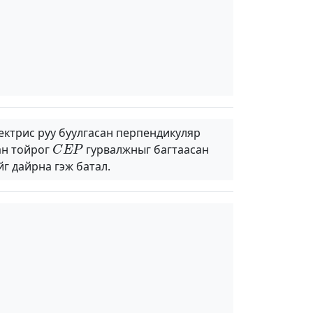
ктрис руу буулгасан перпендикуляр
C
E
P
ан тойрог
гурвалжныг багтаасан
г дайрна гэж батал.