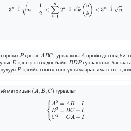
3
n
−
1
2
n
−
1
2
<
∑
k
=
1
n
2
k
−
1
2
k
(
n
k
)
<
3
n
−
1
2
n
P
A
B
C
A
р орших
цэгээс
гурвалжны
оройн дотоод биссе
E
B
D
P
уныг
цэгээр огтолдог байв.
гурвалжныг багтаас
P
шулуун
цэгийн сонголтоос үл хамааран ямагт нэг цэгий
(
A
,
B
,
C
)
тэй матрицын
гурвалыг
{
A
2
=
A
B
+
I
B
2
=
B
C
+
I
C
2
=
C
A
+
I