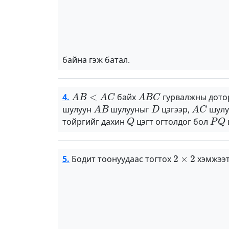
байна гэж батал.
A
B
<
A
C
A
B
C
4.
байх
гурвалжны дото
A
B
D
A
C
шулуун
шулууныг
цэгээр,
шулу
Q
P
Q
тойргийг дахин
цэгт огтолдог бол
2
×
2
5.
Бодит тоонуудаас тогтох
хэмжээ