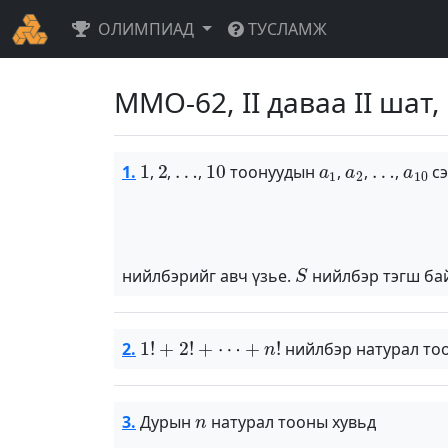
ОЛИМПИАД
ТУСЛАМЖ
ММО-62, II даваа II шат, 
1
2
…
10
a
1
a
2
…
a
10
1.
,
,
,
тоонуудын
,
,
,
сэ
S
нийлбэрийг авч үзье.
нийлбэр тэгш ба
1
!
+
2
!
+
⋯
+
n
!
2.
нийлбэр натурал тоон
n
3.
Дурын
натурал тооны хувьд