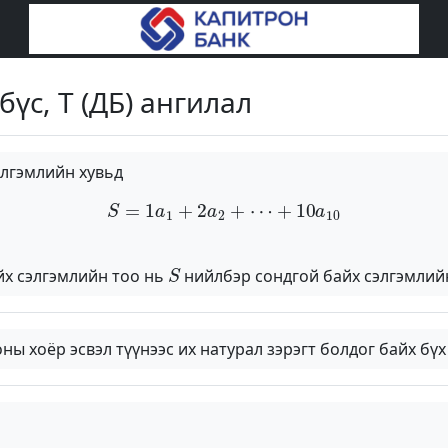
бүс, T (ДБ) ангилал
лгэмлийн хувьд
S
=
1
a
1
+
2
a
2
+
⋯
+
10
a
10
S
йх сэлгэмлийн тоо нь
нийлбэр сондгой байх сэлгэмлийн
ы хоёр эсвэл түүнээс их натурал зэрэгт болдог байх бү