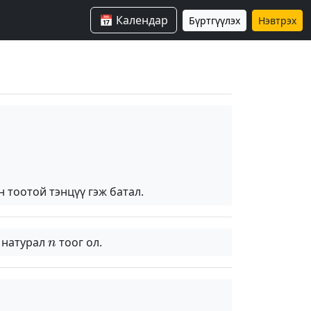
📅 Календар
Бүртгүүлэх
Нэвтрэх
 тоотой тэнцүү гэж батал.
n
х натурал
тоог ол.