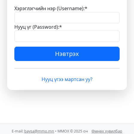
Хэрэглэгчийн нэр (Username):
*
Нууц үг (Password):
*
Нэвтрэх
Нууц үгээ мартсан уу?
E-mail:
baysa@mmo.mn
• ММОХ © 2025 он
Өмнөх хувилбар