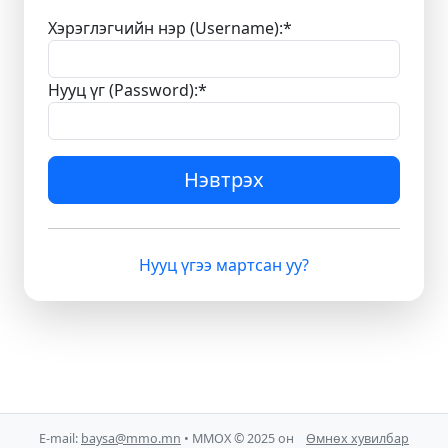
Хэрэглэгчийн нэр (Username):
*
Нууц үг (Password):
*
Нэвтрэх
Нууц үгээ мартсан уу?
E-mail:
baysa@mmo.mn
• ММОХ © 2025 он
Өмнөх хувилбар