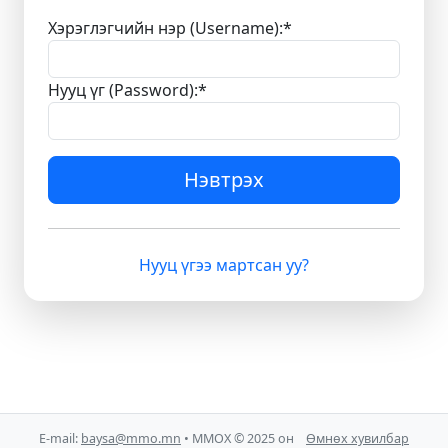
Хэрэглэгчийн нэр (Username):
*
Нууц үг (Password):
*
Нэвтрэх
Нууц үгээ мартсан уу?
E-mail:
baysa@mmo.mn
• ММОХ © 2025 он
Өмнөх хувилбар