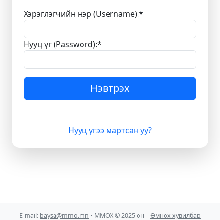
Хэрэглэгчийн нэр (Username):
*
Нууц үг (Password):
*
Нэвтрэх
Нууц үгээ мартсан уу?
E-mail:
baysa@mmo.mn
• ММОХ © 2025 он
Өмнөх хувилбар