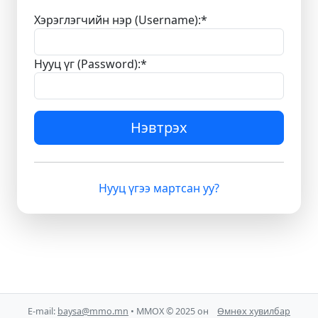
Хэрэглэгчийн нэр (Username):
*
Нууц үг (Password):
*
Нэвтрэх
Нууц үгээ мартсан уу?
E-mail:
baysa@mmo.mn
• ММОХ © 2025 он
Өмнөх хувилбар