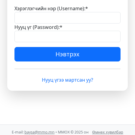
Хэрэглэгчийн нэр (Username):
*
Нууц үг (Password):
*
Нэвтрэх
Нууц үгээ мартсан уу?
E-mail:
baysa@mmo.mn
• ММОХ © 2025 он
Өмнөх хувилбар