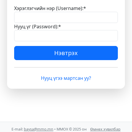
Хэрэглэгчийн нэр (Username):
*
Нууц үг (Password):
*
Нэвтрэх
Нууц үгээ мартсан уу?
E-mail:
baysa@mmo.mn
• ММОХ © 2025 он
Өмнөх хувилбар