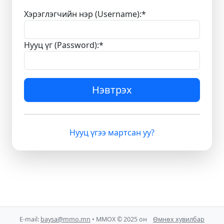
Хэрэглэгчийн нэр (Username):
*
Нууц үг (Password):
*
Нэвтрэх
Нууц үгээ мартсан уу?
E-mail:
baysa@mmo.mn
• ММОХ © 2025 он
Өмнөх хувилбар