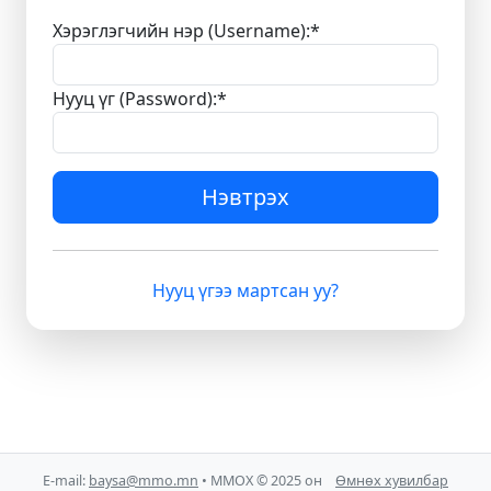
Хэрэглэгчийн нэр (Username):
*
Нууц үг (Password):
*
Нэвтрэх
Нууц үгээ мартсан уу?
E-mail:
baysa@mmo.mn
• ММОХ © 2025 он
Өмнөх хувилбар