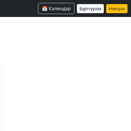
📅 Календар
Бүртгүүлэх
Нэвтрэх