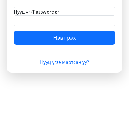
Нууц үг (Password):
*
Нэвтрэх
Нууц үгээ мартсан уу?