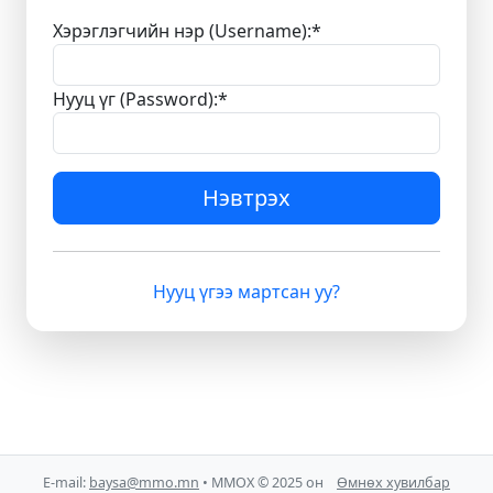
Хэрэглэгчийн нэр (Username):
*
Нууц үг (Password):
*
Нэвтрэх
Нууц үгээ мартсан уу?
E-mail:
baysa@mmo.mn
• ММОХ © 2025 он
Өмнөх хувилбар