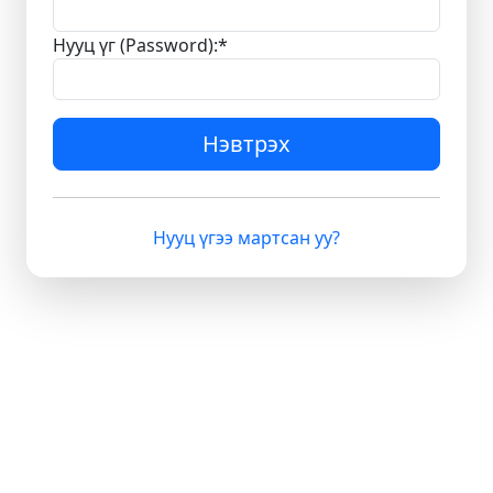
Нууц үг (Password):
*
Нэвтрэх
Нууц үгээ мартсан уу?