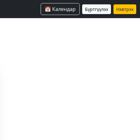
📅 Календар
Бүртгүүлэх
Нэвтрэх