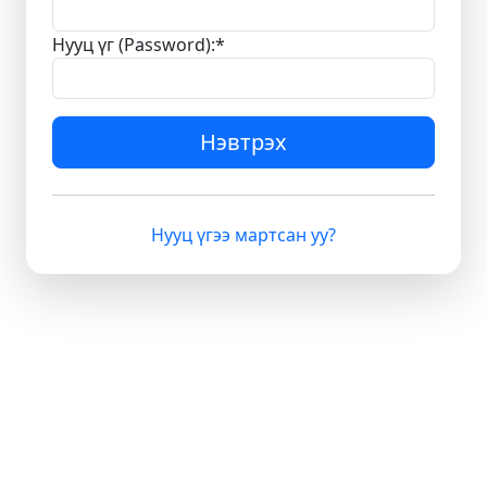
Нууц үг (Password):
*
Нэвтрэх
Нууц үгээ мартсан уу?