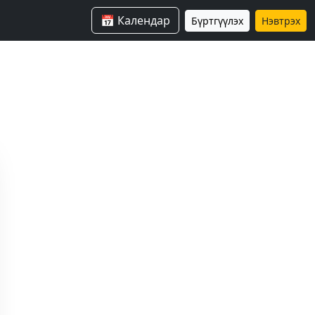
📅 Календар
Бүртгүүлэх
Нэвтрэх