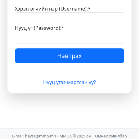
Хэрэглэгчийн нэр (Username):
*
Нууц үг (Password):
*
Нэвтрэх
Нууц үгээ мартсан уу?
E-mail:
baysa@mmo.mn
• ММОХ © 2025 он
Өмнөх хувилбар